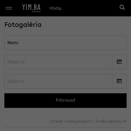
Fotogaléria
Filtrovať
Zoradiť:
Podľa projektu
|
Podľa dátumu