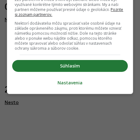
využívané konkrétne týmito webovými stránkami. My a naši
03.03.2023
partneri môžeme používať presné údaje o geolokácii.
Pozrite
si zoznam partnerov.
Nesto
Niektorí dodávatelia môžu spracúvať vaše osobné údaje na
základe oprávneného záujmu, proti ktorému môžete vzniesť
námietku pomocou možností nižšie. Dole na tejto stránke
alebo v ponuke webu nájdite odkaz, pomocou ktorého
môžete spravovať alebo odvolať súhlas v nastaveniach
ochrany súkromia a súborov cookie.
Súhlasím
Nastavenia
24.08.2022
Nesto