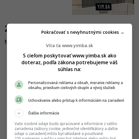
22.11.2023
Pokračovať s nevyhnutnými cookies →
Nesto
Víta ťa www.yimba.sk
S cieľom poskytovať www.yimba.sk ako
doteraz, podľa zákona potrebujeme váš
súhlas na:
Personalizovaná reklama a obsah, meranie reklamy a
obsahu, prieskum cieľových skupín a vývoj služieb
Uchovávanie alebo prístup k informáciám na zariadení
Ďalšie informácie
Vaše osobné údaje budú spracúvané a informácie z vášho
zariadenia (súbory cookie, jedinečné identifikátory a ďalšie
údaje o zariadení) môžu byť ukladané a používané
225 partnermi a môžu s nimi byť zdieľané alebo môžu byť