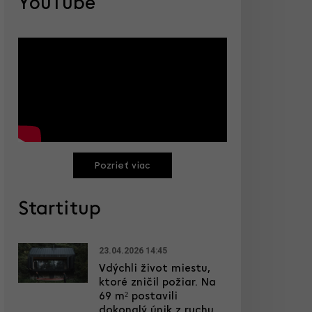
YouTube
Pozrieť viac
Startitup
23.04.2026 14:45
Vdýchli život miestu,
ktoré zničil požiar. Na
69 m² postavili
dokonalý únik z ruchu