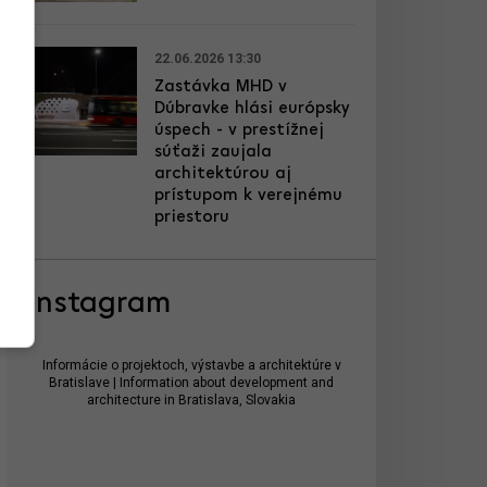
22.06.2026 13:30
Zastávka MHD v
Dúbravke hlási európsky
úspech - v prestížnej
súťaži zaujala
architektúrou aj
prístupom k verejnému
priestoru
Instagram
Informácie o projektoch, výstavbe a architektúre v
Bratislave | Information about development and
architecture in Bratislava, Slovakia