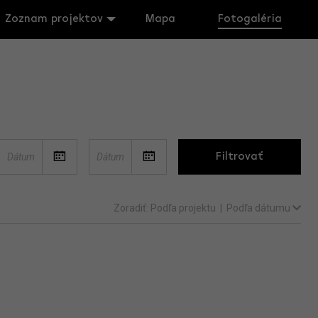
Zoznam projektov
Mapa
Fotogaléria
Filtrovať
Zoradiť:
Podľa projektu
|
Podľa dátumu