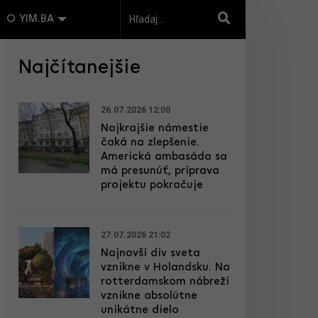
O YIM.BA
Najčítanejšie
26.07.2026 12:00
Najkrajšie námestie
čaká na zlepšenie.
Americká ambasáda sa
má presunúť, príprava
projektu pokračuje
27.07.2026 21:02
Najnovší div sveta
vznikne v Holandsku. Na
rotterdamskom nábreží
vznikne absolútne
unikátne dielo