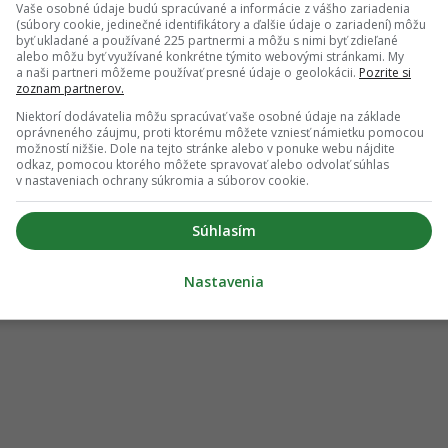
Vaše osobné údaje budú spracúvané a informácie z vášho zariadenia
(súbory cookie, jedinečné identifikátory a ďalšie údaje o zariadení) môžu
byť ukladané a používané 225 partnermi a môžu s nimi byť zdieľané
alebo môžu byť využívané konkrétne týmito webovými stránkami. My
a naši partneri môžeme používať presné údaje o geolokácii.
Pozrite si
zoznam partnerov.
Niektorí dodávatelia môžu spracúvať vaše osobné údaje na základe
oprávneného záujmu, proti ktorému môžete vzniesť námietku pomocou
možností nižšie. Dole na tejto stránke alebo v ponuke webu nájdite
odkaz, pomocou ktorého môžete spravovať alebo odvolať súhlas
v nastaveniach ochrany súkromia a súborov cookie.
Súhlasím
Nastavenia