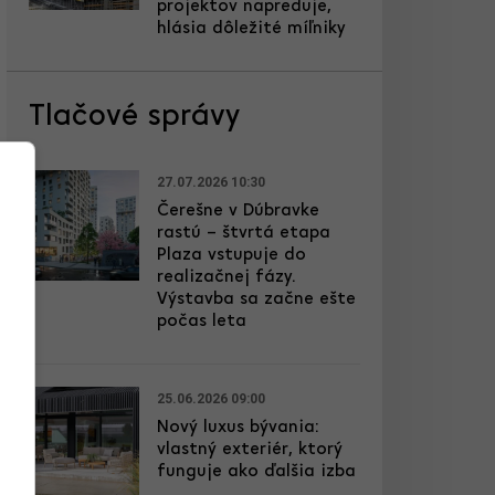
projektov napreduje,
hlásia dôležité míľniky
Tlačové správy
27.07.2026 10:30
Čerešne v Dúbravke
rastú – štvrtá etapa
Plaza vstupuje do
realizačnej fázy.
Výstavba sa začne ešte
počas leta
25.06.2026 09:00
Nový luxus bývania:
vlastný exteriér, ktorý
funguje ako ďalšia izba