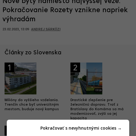
Nové byty namiesto najvyššej veže.
Pokračovanie Rozety vznikne napriek
výhradám
23.02.2023, 13:09
ANDREJ SÁRKÖZI
Články zo Slovenska
1
2
Milióny do vyššieho vzdelania.
Drastické zlepšenie pre
Trenčín chce byť univerzitným
železničnú dopravu. Trať z
mestom, buduje nový kampus
Bratislavy do Komárna sa má
modernizovať, zvýši sa jej
kapacita
Pokračovať s nevyhnutnými cookies →
3
4