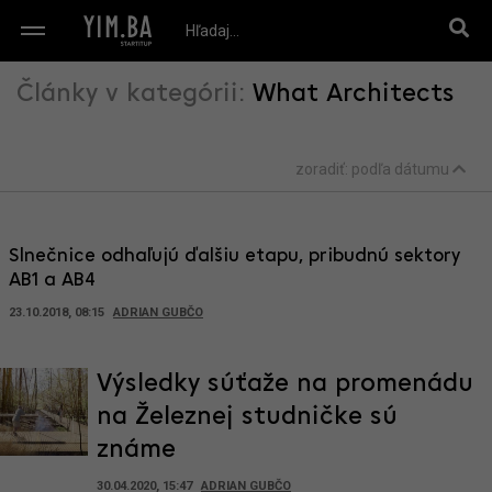
Články v kategórii:
What Architects
zoradiť:
podľa dátumu
Slnečnice odhaľujú ďalšiu etapu, pribudnú sektory
AB1 a AB4
23.10.2018, 08:15
ADRIAN GUBČO
Výsledky súťaže na promenádu
na Železnej studničke sú
známe
30.04.2020, 15:47
ADRIAN GUBČO