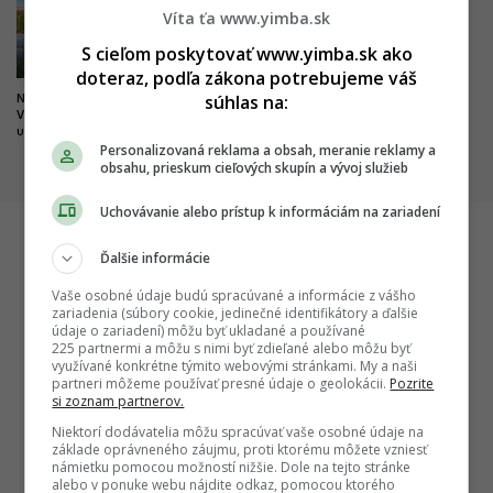
Víta ťa www.yimba.sk
S cieľom poskytovať www.yimba.sk ako
doteraz, podľa zákona potrebujeme váš
súhlas na:
Nová pýcha mesta kultúry.
Dobré správy z najväčších
Výnimočný park čoskoro doplní
nemocníc. Výstavba veľkých
unikátny most
projektov napreduje, hlásia
Personalizovaná reklama a obsah, meranie reklamy a
dôležité míľniky
obsahu, prieskum cieľových skupín a vývoj služieb
Uchovávanie alebo prístup k informáciám na zariadení
Ďalšie informácie
Startitup
Vaše osobné údaje budú spracúvané a informácie z vášho
zariadenia (súbory cookie, jedinečné identifikátory a ďalšie
údaje o zariadení) môžu byť ukladané a používané
225 partnermi a môžu s nimi byť zdieľané alebo môžu byť
využívané konkrétne týmito webovými stránkami. My a naši
partneri môžeme používať presné údaje o geolokácii.
Pozrite
si zoznam partnerov.
Niektorí dodávatelia môžu spracúvať vaše osobné údaje na
základe oprávneného záujmu, proti ktorému môžete vzniesť
námietku pomocou možností nižšie. Dole na tejto stránke
alebo v ponuke webu nájdite odkaz, pomocou ktorého