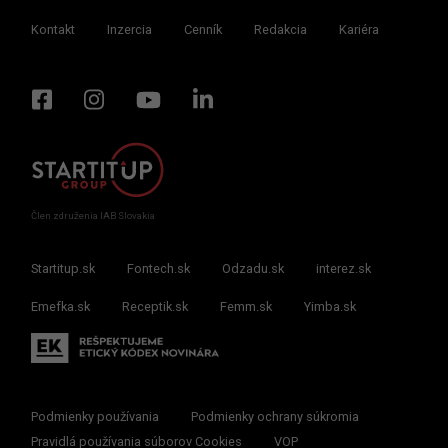
Kontakt
Inzercia
Cenník
Redakcia
Kariéra
Člen združenia IAB Slovakia
Startitup.sk
Fontech.sk
Odzadu.sk
interez.sk
Emefka.sk
Receptik.sk
Femm.sk
Yimba.sk
Podmienky používania
Podmienky ochrany súkromia
Pravidlá používania súborov Cookies
VOP