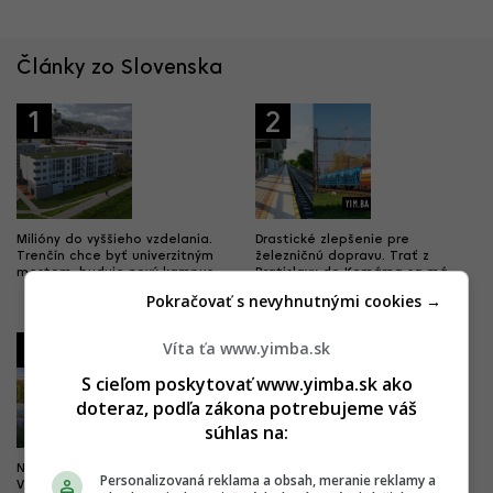
Články zo Slovenska
1
2
Milióny do vyššieho vzdelania.
Drastické zlepšenie pre
Trenčín chce byť univerzitným
železničnú dopravu. Trať z
mestom, buduje nový kampus
Bratislavy do Komárna sa má
modernizovať, zvýši sa jej
Pokračovať s nevyhnutnými cookies →
kapacita
3
4
Víta ťa www.yimba.sk
S cieľom poskytovať www.yimba.sk ako
doteraz, podľa zákona potrebujeme váš
súhlas na:
Nová pýcha mesta kultúry.
Dobré správy z najväčších
Personalizovaná reklama a obsah, meranie reklamy a
Výnimočný park čoskoro doplní
nemocníc. Výstavba veľkých