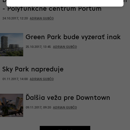
Ďalšie veže pre bratislavský downtown
- Polyfunkčné centrum Portum
24.10.2017, 12:20
ADRIAN GUBČO
Green Park bude vyzerať inak
25.10.2017, 13:45
ADRIAN GUBČO
Sky Park napreduje
01.11.2017, 14:00
ADRIAN GUBČO
Ďalšia veža pre Downtown
09.11.2017, 09:20
ADRIAN GUBČO