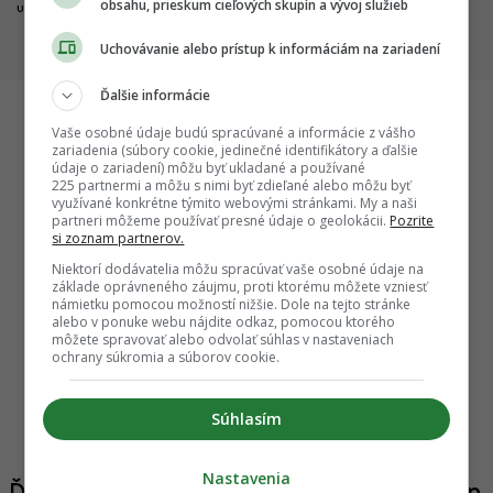
obsahu, prieskum cieľových skupín a vývoj služieb
unikátny most
projektov napreduje, hlásia
dôležité míľniky
Uchovávanie alebo prístup k informáciám na zariadení
Ďalšie informácie
Vaše osobné údaje budú spracúvané a informácie z vášho
zariadenia (súbory cookie, jedinečné identifikátory a ďalšie
Startitup
údaje o zariadení) môžu byť ukladané a používané
225 partnermi a môžu s nimi byť zdieľané alebo môžu byť
využívané konkrétne týmito webovými stránkami. My a naši
partneri môžeme používať presné údaje o geolokácii.
Pozrite
si zoznam partnerov.
Niektorí dodávatelia môžu spracúvať vaše osobné údaje na
základe oprávneného záujmu, proti ktorému môžete vzniesť
námietku pomocou možností nižšie. Dole na tejto stránke
alebo v ponuke webu nájdite odkaz, pomocou ktorého
môžete spravovať alebo odvolať súhlas v nastaveniach
ochrany súkromia a súborov cookie.
kolie
Rekonštrukcia, ktorá nemá konkurenciu:
Koniec 
ovský
Bratislavský projekt ukázal, čo rozhoduje o
mení tv
Súhlasím
dokonalom výsledku
parkova
Nastavenia