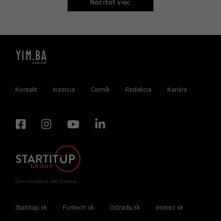
Načitať viac
Kontakt
Inzercia
Cenník
Redakcia
Kariéra
Člen združenia IAB Slovakia
Startitup.sk
Fontech.sk
Odzadu.sk
interez.sk