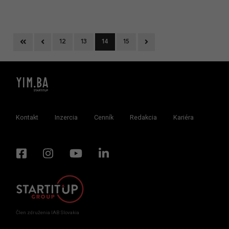
First
Previous
Next
12
13
14
15
Kontakt
Inzercia
Cenník
Redakcia
Kariéra
Člen združenia IAB Slovakia