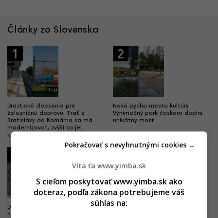
Články zo Slovenska
1
2
Drastické zlepšenie pre
Nová pýcha mesta kultúry.
železničnú dopravu. Trať z
Výnimočný park čoskoro doplní
Bratislavy do Komárna sa má
unikátny most
modernizovať, zvýši sa jej
kapacita
Pokračovať s nevyhnutnými cookies →
3
4
Víta ťa www.yimba.sk
S cieľom poskytovať www.yimba.sk ako
doteraz, podľa zákona potrebujeme váš
súhlas na:
Dobré správy z najväčších
Rozhodujúci míľnik sa blíži. Na
nemocníc. Výstavba veľkých
banskobystrickej nemocnici sa