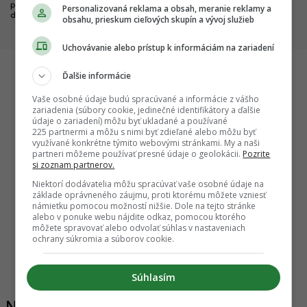
projektov napreduje, hlásia
objavila prvá glajcha
Personalizovaná reklama a obsah, meranie reklamy a
dôležité míľniky
obsahu, prieskum cieľových skupín a vývoj služieb
Uchovávanie alebo prístup k informáciám na zariadení
Ďalšie informácie
Startitup
Vaše osobné údaje budú spracúvané a informácie z vášho
zariadenia (súbory cookie, jedinečné identifikátory a ďalšie
údaje o zariadení) môžu byť ukladané a používané
225 partnermi a môžu s nimi byť zdieľané alebo môžu byť
využívané konkrétne týmito webovými stránkami. My a naši
partneri môžeme používať presné údaje o geolokácii.
Pozrite
si zoznam partnerov.
Niektorí dodávatelia môžu spracúvať vaše osobné údaje na
základe oprávneného záujmu, proti ktorému môžete vzniesť
námietku pomocou možností nižšie. Dole na tejto stránke
alebo v ponuke webu nájdite odkaz, pomocou ktorého
môžete spravovať alebo odvolať súhlas v nastaveniach
ochrany súkromia a súborov cookie.
eťa vidí
Necelé 2 hodiny od Slovenska sa stavia
Koniec 
l
unikátny kultúrny magnet Európy. Opera na
mení tv
vode má byť dostupná pre všetkých
parkova
Súhlasím