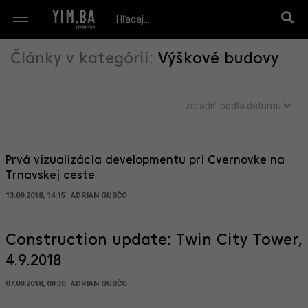
Články v kategórii:
Výškové budovy
zoradiť:
podľa dátumu
Prvá vizualizácia developmentu pri Cvernovke na
Trnavskej ceste
13.09.2018, 14:15
ADRIAN GUBČO
Construction update: Twin City Tower,
4.9.2018
07.09.2018, 08:30
ADRIAN GUBČO