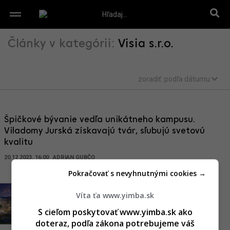
Články v kategórii:
Visia s.r.o.
zoradiť:
podľa dátumu
Špičkové bývanie vedľa unikátneho kampusu.
Viladomy Jurská získavajú tvár, sľubujú svetovú
kvalitu
20.12.2023, 16:00
ADRIAN GUBČO
Pokračovať s nevyhnutnými cookies →
Radikálna zmena na
Víta ťa www.yimba.sk
frekventovanom mieste. Pri
S cieľom poskytovať www.yimba.sk ako
stanici Vinohrady vznikne
doteraz, podľa zákona potrebujeme váš