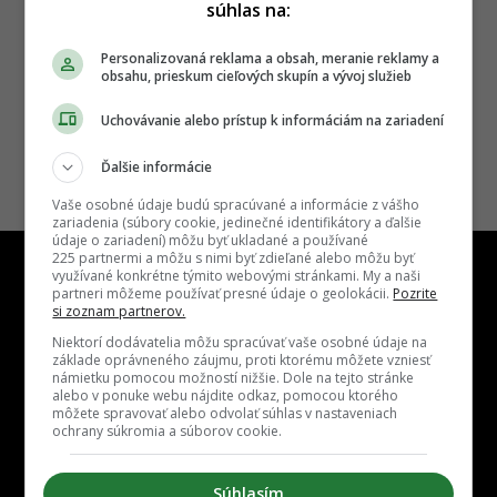
súhlas na:
bývanie aj technologický
kampus
Personalizovaná reklama a obsah, meranie reklamy a
obsahu, prieskum cieľových skupín a vývoj služieb
18.11.2022, 16:52
ANDREJ SÁRKÖZI
Uchovávanie alebo prístup k informáciám na zariadení
Ďalšie informácie
Vaše osobné údaje budú spracúvané a informácie z vášho
zariadenia (súbory cookie, jedinečné identifikátory a ďalšie
údaje o zariadení) môžu byť ukladané a používané
225 partnermi a môžu s nimi byť zdieľané alebo môžu byť
využívané konkrétne týmito webovými stránkami. My a naši
partneri môžeme používať presné údaje o geolokácii.
Pozrite
si zoznam partnerov.
Niektorí dodávatelia môžu spracúvať vaše osobné údaje na
Kontakt
Inzercia
Cenník
Redakcia
Kariéra
základe oprávneného záujmu, proti ktorému môžete vzniesť
námietku pomocou možností nižšie. Dole na tejto stránke
alebo v ponuke webu nájdite odkaz, pomocou ktorého
môžete spravovať alebo odvolať súhlas v nastaveniach
ochrany súkromia a súborov cookie.
Súhlasím