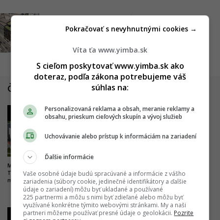
Pohne sa už projekt
Pokračovať s nevyhnutnými cookies →
Kesselbauer?
Víta ťa www.yimba.sk
06.03.2020, 14:10
ADRIAN GUBČO
S cieľom poskytovať www.yimba.sk ako
doteraz, podľa zákona potrebujeme váš
súhlas na:
Články zo Slovenska
Personalizovaná reklama a obsah, meranie reklamy a
1
2
obsahu, prieskum cieľových skupín a vývoj služieb
Uchovávanie alebo prístup k informáciám na zariadení
Ďalšie informácie
Milióny do vyššieho vzdelania.
Drastické zlepšenie pre
Vaše osobné údaje budú spracúvané a informácie z vášho
Trenčín chce byť univerzitným
železničnú dopravu. Trať z
zariadenia (súbory cookie, jedinečné identifikátory a ďalšie
mestom, buduje nový kampus
Bratislavy do Komárna sa má
údaje o zariadení) môžu byť ukladané a používané
modernizovať, zvýši sa jej
kapacita
225 partnermi a môžu s nimi byť zdieľané alebo môžu byť
využívané konkrétne týmito webovými stránkami. My a naši
partneri môžeme používať presné údaje o geolokácii.
Pozrite
3
4