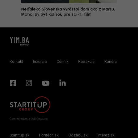
slavskom
Neďaleko Slovenska vyrástol dom ako z Marsu.
Rekonšt
y
Mohol by byť kulisou pre sci-fi film
Bratisla
dokonal
Kontakt
Inzercia
Cenník
Redakcia
Kariéra
Člen združenia IAB Slovakia
Startitup.sk
Fontech.sk
Odzadu.sk
interez.sk