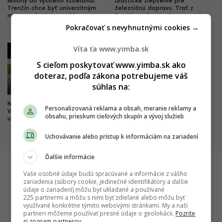
Milióny do vyššieho vzdelania.
Drastické zlepšenie pre
Trenčín chce byť univerzitným
železničnú dopravu. Trať z
mestom, buduje nový kampus
Bratislavy do Komárna sa má
modernizovať, zvýši sa jej
Pokračovať s nevyhnutnými cookies →
kapacita
Víta ťa www.yimba.sk
3
4
S cieľom poskytovať www.yimba.sk ako
doteraz, podľa zákona potrebujeme váš
súhlas na:
Nová pýcha mesta kultúry.
Dobré správy z najväčších
Personalizovaná reklama a obsah, meranie reklamy a
Výnimočný park čoskoro doplní
nemocníc. Výstavba veľkých
obsahu, prieskum cieľových skupín a vývoj služieb
unikátny most
projektov napreduje, hlásia
dôležité míľniky
Uchovávanie alebo prístup k informáciám na zariadení
Ďalšie informácie
Vaše osobné údaje budú spracúvané a informácie z vášho
zariadenia (súbory cookie, jedinečné identifikátory a ďalšie
Startitup
údaje o zariadení) môžu byť ukladané a používané
225 partnermi a môžu s nimi byť zdieľané alebo môžu byť
využívané konkrétne týmito webovými stránkami. My a naši
partneri môžeme používať presné údaje o geolokácii.
Pozrite
si zoznam partnerov.