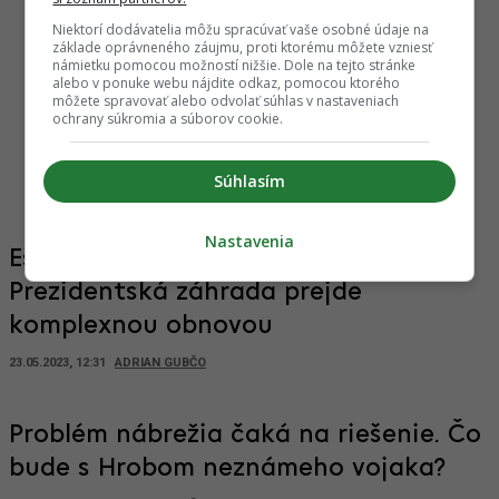
Niektorí dodávatelia môžu spracúvať vaše osobné údaje na
základe oprávneného záujmu, proti ktorému môžete vzniesť
námietku pomocou možností nižšie. Dole na tejto stránke
alebo v ponuke webu nájdite odkaz, pomocou ktorého
môžete spravovať alebo odvolať súhlas v nastaveniach
ochrany súkromia a súborov cookie.
ní na luxusný rezort:
Začínal v malom, dnes udáva trend v celom
zuje kláštor a
segmente. Robo na Slovensku vybudoval
Súhlasím
značku, ktorá sa nebojí veľkých hráčov
Nastavenia
Ešte krajší verejný priestor.
Prezidentská záhrada prejde
komplexnou obnovou
23.05.2023, 12:31
ADRIAN GUBČO
Problém nábrežia čaká na riešenie. Čo
bude s Hrobom neznámeho vojaka?