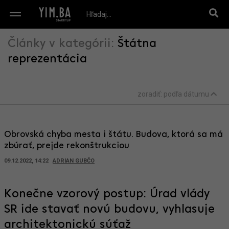
Články v kategórii:
Štátna
reprezentácia
zoradiť:
podľa dátumu
Obrovská chyba mesta i štátu. Budova, ktorá sa má
zbúrať, prejde rekonštrukciou
09.12.2022, 14:22
ADRIAN GUBČO
Konečne vzorový postup: Úrad vlády
SR ide stavať novú budovu, vyhlasuje
architektonickú súťaž