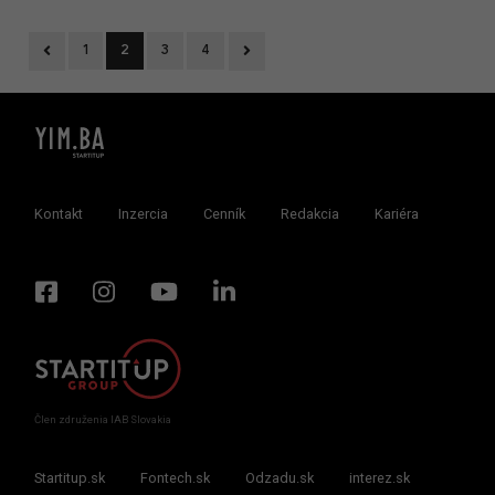
Previous
Next
1
2
3
4
Kontakt
Inzercia
Cenník
Redakcia
Kariéra
Člen združenia IAB Slovakia
Startitup.sk
Fontech.sk
Odzadu.sk
interez.sk