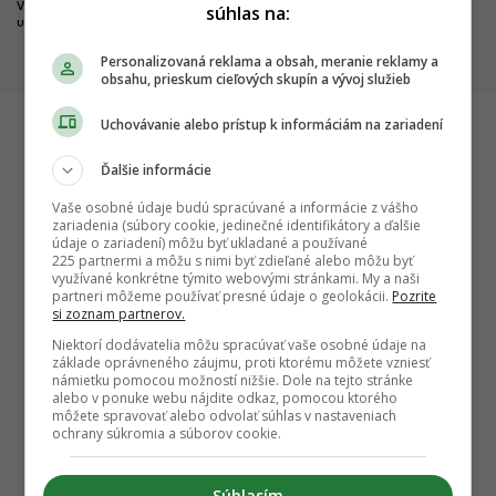
Výnimočný park čoskoro doplní
nemocníc. Výstavba veľkých
súhlas na:
unikátny most
projektov napreduje, hlásia
dôležité míľniky
Personalizovaná reklama a obsah, meranie reklamy a
obsahu, prieskum cieľových skupín a vývoj služieb
Uchovávanie alebo prístup k informáciám na zariadení
Startitup
Ďalšie informácie
Vaše osobné údaje budú spracúvané a informácie z vášho
zariadenia (súbory cookie, jedinečné identifikátory a ďalšie
údaje o zariadení) môžu byť ukladané a používané
225 partnermi a môžu s nimi byť zdieľané alebo môžu byť
využívané konkrétne týmito webovými stránkami. My a naši
partneri môžeme používať presné údaje o geolokácii.
Pozrite
si zoznam partnerov.
Niektorí dodávatelia môžu spracúvať vaše osobné údaje na
základe oprávneného záujmu, proti ktorému môžete vzniesť
námietku pomocou možností nižšie. Dole na tejto stránke
alebo v ponuke webu nájdite odkaz, pomocou ktorého
slavskom
Lenka a Peter premenili chalupu z 19. storočia
Centrum
môžete spravovať alebo odvolať súhlas v nastaveniach
y
na ukážkový „smart home“ s charakterom
desaťroč
ochrany súkromia a súborov cookie.
(FOTO)
stavia 
Súhlasím