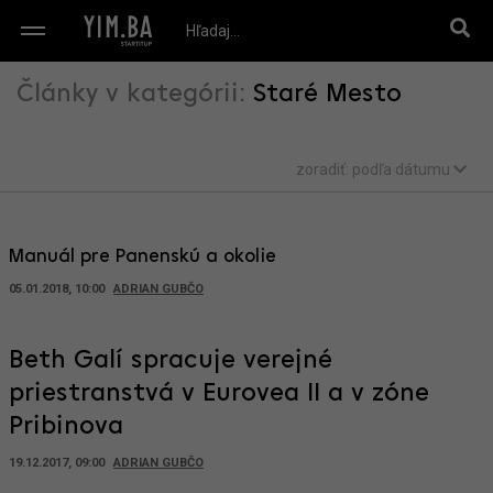
Články v kategórii:
Staré Mesto
zoradiť:
podľa dátumu
Manuál pre Panenskú a okolie
05.01.2018, 10:00
ADRIAN GUBČO
Beth Galí spracuje verejné
priestranstvá v Eurovea II a v zóne
Pribinova
19.12.2017, 09:00
ADRIAN GUBČO