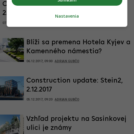
Construction update: Blumental,
2.12.2017
Nastavenia
07.12.2017, 09:00
ADRIAN GUBČO
Blíži sa premena Hotela Kyjev a
Kamenného námestia?
06.12.2017, 09:00
ADRIAN GUBČO
Construction update: Stein2,
2.12.2017
05.12.2017, 09:20
ADRIAN GUBČO
Vzhľad projektu na Sasinkovej
ulici je známy