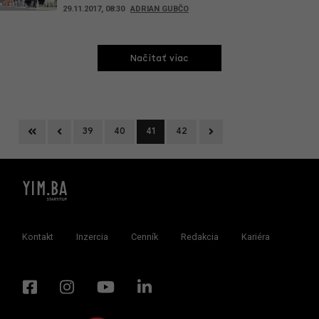
29.11.2017, 08:30
ADRIAN GUBČO
Načitať viac
First
Previous
Next
39
40
41
42
Kontakt
Inzercia
Cenník
Redakcia
Kariéra