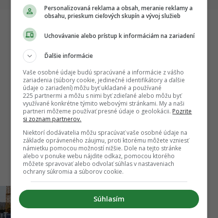
Personalizovaná reklama a obsah, meranie reklamy a
obsahu, prieskum cieľových skupín a vývoj služieb
Uchovávanie alebo prístup k informáciám na zariadení
Startitup
Ďalšie informácie
Vaše osobné údaje budú spracúvané a informácie z vášho
zariadenia (súbory cookie, jedinečné identifikátory a ďalšie
údaje o zariadení) môžu byť ukladané a používané
225 partnermi a môžu s nimi byť zdieľané alebo môžu byť
využívané konkrétne týmito webovými stránkami. My a naši
partneri môžeme používať presné údaje o geolokácii.
Pozrite
si zoznam partnerov.
Niektorí dodávatelia môžu spracúvať vaše osobné údaje na
základe oprávneného záujmu, proti ktorému môžete vzniesť
námietku pomocou možností nižšie. Dole na tejto stránke
Nový
Stoličky z tenisiek, sedačky z morských rias:
Bratisl
alebo v ponuke webu nájdite odkaz, pomocou ktorého
adiť
Dizajnéri menia odpad na luxusné kúsky
Odborníc
môžete spravovať alebo odvolať súhlas v nastaveniach
nábytku
otáznik
ochrany súkromia a súborov cookie.
Construction update:
Súhlasím
Proxenta, 19.3.2018