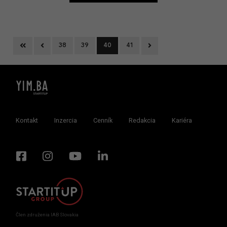
First
Previous
Next
38
39
40
41
Kontakt
Inzercia
Cenník
Redakcia
Kariéra
Člen združenia IAB Slovakia