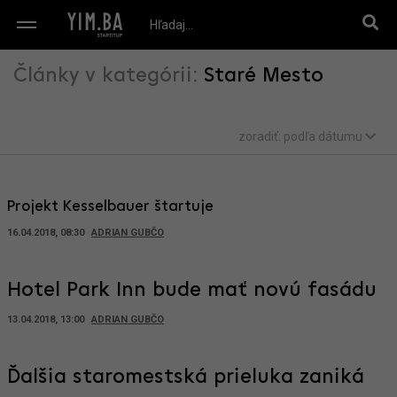
Články v kategórii:
Staré Mesto
zoradiť:
podľa dátumu
Projekt Kesselbauer štartuje
16.04.2018, 08:30
ADRIAN GUBČO
Hotel Park Inn bude mať novú fasádu
13.04.2018, 13:00
ADRIAN GUBČO
Ďalšia staromestská prieluka zaniká