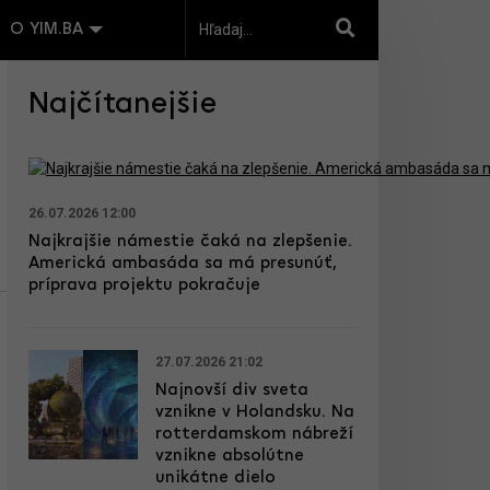
O YIM.BA
Najčítanejšie
26.07.2026 12:00
Najkrajšie námestie čaká na zlepšenie.
Americká ambasáda sa má presunúť,
príprava projektu pokračuje
27.07.2026 21:02
Najnovší div sveta
vznikne v Holandsku. Na
rotterdamskom nábreží
vznikne absolútne
unikátne dielo