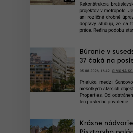
Rekonštrukcia bratislavs
projektov v metropole. Je
ani rozličné drobné úpra
dopravy sľubujú, že sa 
práce. Reálnu podobu stan
Búranie v sused
37 čaká na posl
05.08.2026, 16:42
SIMONA SC
Prieluka medzi Šancov
niekoľkých starších obje
Properties. Od odstráneni
len posledné povolenie.
Krásne nádvorie
Pisztoryho palá