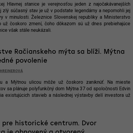
kej Hlavnej stanice je verejnosťou jeden z najočakávanejších
j zlý súčasný stav je už v podstate legendárny a nepomohli jej
vy v minulosti. Železnice Slovenskej republiky a Ministerstvo
to už čoskoro zmení, čoho dôkazom sú už dnes prebiehajúce
ice však stále neukázali.
stve Račianskeho mýta sa blíži. Mýtna
edné povolenie
HREINEROVÁ
ou a Mýtnou ulicou môže už čoskoro zaniknúť. Na mieste
ktov sa plánuje polyfunkčný dom Mýtna 37 od spoločnosti Edvin
a existujúcich stavieb a následnej výstavby delí investora už
 pre historické centrum. Dvor
ca je obnovený a otvorený