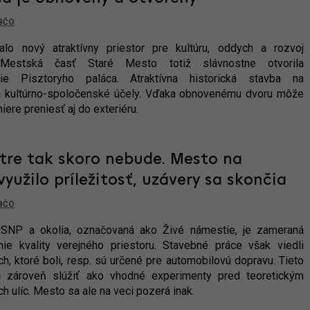
BČO
alo nový atraktívny priestor pre kultúru, oddych a rozvoj
 Mestská časť Staré Mesto totiž slávnostne otvorila
rie Pisztoryho paláca. Atraktívna historická stavba na
 na kultúrno-spoločenské účely. Vďaka obnovenému dvoru môže
ere preniesť aj do exteriéru.
tre tak skoro nebude. Mesto na
užilo príležitosť, uzávery sa skončia
BČO
 SNP a okolia, označovaná ako Živé námestie, je zameraná
e kvality verejného priestoru. Stavebné práce však viedli
, ktoré boli, resp. sú určené pre automobilovú dopravu. Tieto
i zároveň slúžiť ako vhodné experimenty pred teoretickým
h ulíc. Mesto sa ale na veci pozerá inak.