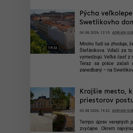
Pýcha veľkolepe
Swetlikovho do
04.08.2026, 12:10
ADRIAN GU
Mnoho ľudí sa zhoduje, že
Štefánikova. Vďačí za to 
vymedzujú. Veľká časť z n
Teraz sa práce začali a
zanedbaný – na Swetlik
Krajšie mesto, 
priestorov post
03.08.2026, 19:22
ADRIAN GU
Tempo úprav verejných pri
zvyčajne. Okrem najvýra