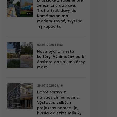
Drastické zlepšenie pre
železničnú dopravu.
Trať z Bratislavy do
Komárna sa má
modernizovať, zvýši sa
jej kapacita
02.08.2026 15:43
Nová pýcha mesta
kultúry. Výnimočný park
čoskoro doplní unikátny
most
29.07.2026 21:16
Dobré správy z
najväčších nemocníc.
Výstavba veľkých
projektov napreduje,
hlásia dôležité míľniky