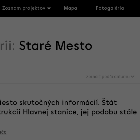
Zoznam projektov
Mapa
Fotogaléria
rii:
Staré Mesto
zoradiť:
podľa dátumu
iesto skutočných informácií. Štát
rukcii Hlavnej stanice, jej podobu stále
BČO