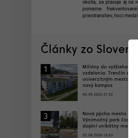
okolia, sa pracuje aj na 
pomerne frekventovan
priestranstiev, hoci medz
Články zo Sloven
Milióny do vyššieho
1
vzdelania. Trenčín chce
univerzitným mestom, 
nový kampus
06.08.2026 21:32
Nová pýcha mesta kultú
3
Výnimočný park čoskor
doplní unikátny most
02.08.2026 15:43