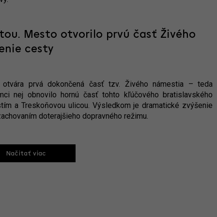
tou. Mesto otvorilo prvú časť Živého
enie cesty
e otvára prvá dokončená časť tzv. Živého námestia – teda
i nej obnovilo hornú časť tohto kľúčového bratislavského
tím a Treskoňovou ulicou. Výsledkom je dramatické zvýšenie
so zachovaním doterajšieho dopravného režimu.
Načitať viac