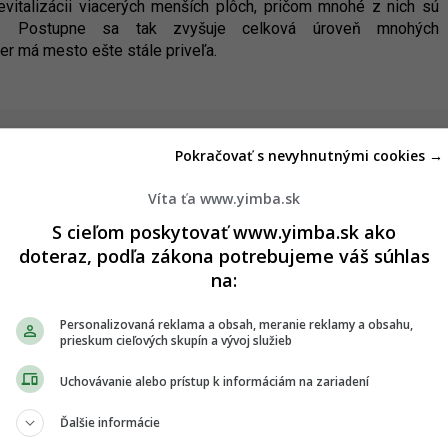
revitalizácii viacerých menších plôch, pričom mnohé z nich sú
é. Postupne sa tak zvyšuje celková úroveň mnohých
ier má mesto ešte stále priveľa.
ska
Pokračovať s nevyhnutnými cookies →
Víta ťa www.yimba.sk
Drastické zlepšenie pre
2
S cieľom poskytovať www.yimba.sk ako
 byť
železničnú dopravu. Trať z
doteraz, podľa zákona potrebujeme váš súhlas
buduje
Bratislavy do Komárna sa má
na:
modernizovať, zvýši sa jej
kapacita
Personalizovaná reklama a obsah, meranie reklamy a obsahu,
05.08.2026 20:28
prieskum cieľových skupín a vývoj služieb
ry.
Dobré správy z najväčších
4
Uchovávanie alebo prístup k informáciám na zariadení
o
nemocníc. Výstavba veľkých
projektov napreduje, hlásia
Ďalšie informácie
dôležité míľniky