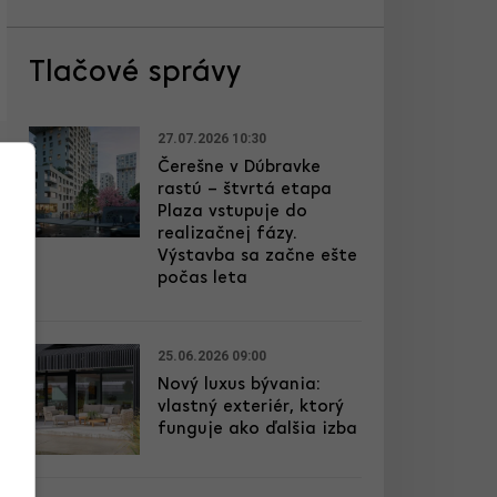
Tlačové správy
27.07.2026 10:30
Čerešne v Dúbravke
rastú – štvrtá etapa
Plaza vstupuje do
realizačnej fázy.
Výstavba sa začne ešte
počas leta
25.06.2026 09:00
Nový luxus bývania:
vlastný exteriér, ktorý
funguje ako ďalšia izba