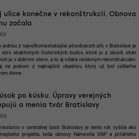
j ulice konečne v rekonštrukcii. Obnova
mu začala
BČO
 jednou z najveľkomestskejšie pôsobiacich ulíc v Bratislave je
sérii atraktívnych historických budov, ktoré ju z oboch strán
ich je v dobrom stave, a to aj vďaka nedávnym rekonštrukciám.
j na jednom z najkrajších objektov, ktorý už bol viditeľne
ovom dome.
kúsok po kúsku. Úpravy verejných
upujú a menia tvár Bratislavy
BČO
estorov v centrálnej časti Bratislavy je tento rok vyššia ako
znejšieho projektu, teda obnovy Námestia SNP a priľahlého