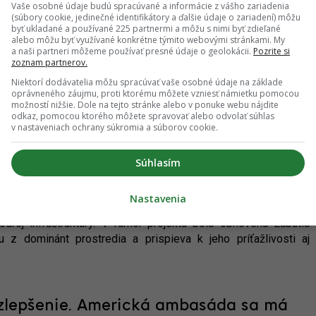
Vaše osobné údaje budú spracúvané a informácie z vášho zariadenia
29.07.2026 21:16
(súbory cookie, jedinečné identifikátory a ďalšie údaje o zariadení) môžu
byť ukladané a používané 225 partnermi a môžu s nimi byť zdieľané
alebo môžu byť využívané konkrétne týmito webovými stránkami. My
a naši partneri môžeme používať presné údaje o geolokácii.
Pozrite si
zoznam partnerov.
Niektorí dodávatelia môžu spracúvať vaše osobné údaje na základe
oprávneného záujmu, proti ktorému môžete vzniesť námietku pomocou
ostal staronovú dominantu. V
možností nižšie. Dole na tejto stránke alebo v ponuke webu nájdite
odkaz, pomocou ktorého môžete spravovať alebo odvolať súhlas
de bola spustená obnovená Labutia
v nastaveniach ochrany súkromia a súborov cookie.
Súhlasím
BČO
k obľúbeným zeleným verejným priestorom v centre mesta.
Nastavenia
pne skvalitňuje, čoho súčasťou je aj v súčasnosti prebiehajúca
odrej infraštruktúry. V rámci projektu bola obnovená Labutia
nu z dominánt prostredia a prispieva k jeho príťažlivosti aj
 zlepšenie. Americká ambasáda sa má