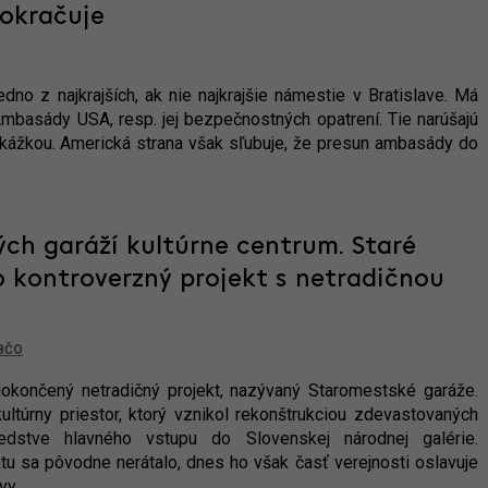
pokračuje
o z najkrajších, ak nie najkrajšie námestie v Bratislave. Má
mbasády USA, resp. jej bezpečnostných opatrení. Tie narúšajú
rekážkou. Americká strana však sľubuje, že presun ambasády do
ch garáží kultúrne centrum. Staré
 kontroverzný projekt s netradičnou
BČO
dokončený netradičný projekt, nazývaný Staromestské garáže.
ultúrny priestor, ktorý vznikol rekonštrukciou zdevastovaných
dstve hlavného vstupu do Slovenskej národnej galérie.
tu sa pôvodne nerátalo, dnes ho však časť verejnosti oslavuje
vy.