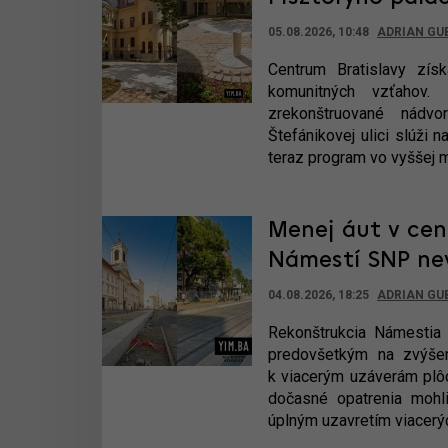
05.08.2026, 10:48
ADRIAN GU
Centrum Bratislavy získ
komunitných vzťahov.
zrekonštruované nádvo
Štefánikovej ulici slúži
teraz program vo vyššej mi
Menej áut v cen
Námestí SNP nevy
04.08.2026, 18:25
ADRIAN GU
Rekonštrukcia Námestia
predovšetkým na zvýšeni
k viacerým uzáverám plôch
dočasné opatrenia mohl
úplným uzavretím viacerýc