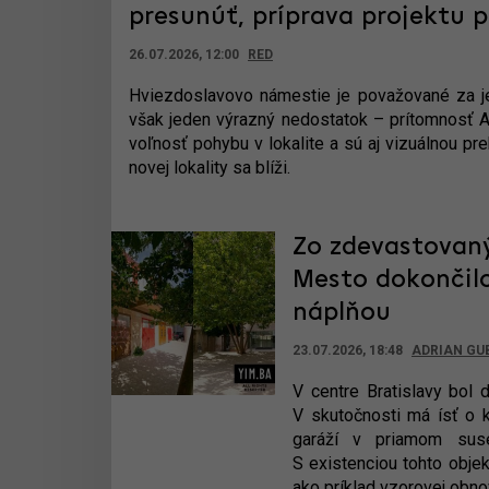
presunúť, príprava projektu 
26.07.2026, 12:00
RED
Hviezdoslavovo námestie je považované za jedn
však jeden výrazný nedostatok – prítomnosť A
voľnosť pohybu v lokalite a sú aj vizuálnou p
novej lokality sa blíži.
Zo zdevastovaný
Mesto dokončilo
náplňou
23.07.2026, 18:48
ADRIAN GU
V centre Bratislavy bol 
V skutočnosti má ísť o k
garáží v priamom suse
S existenciou tohto objek
ako príklad vzorovej obno