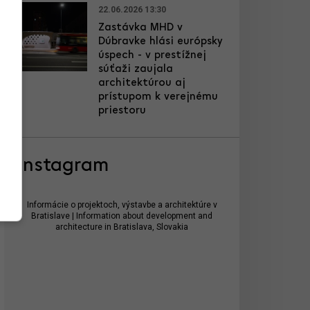
22.06.2026 13:30
Zastávka MHD v
Dúbravke hlási európsky
úspech - v prestížnej
súťaži zaujala
architektúrou aj
prístupom k verejnému
priestoru
Instagram
Informácie o projektoch, výstavbe a architektúre v
Bratislave | Information about development and
architecture in Bratislava, Slovakia