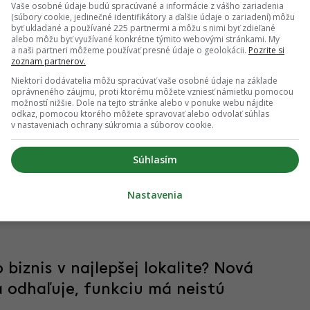
ý s nevzhľadnou budovou na Fajnorom nábreží, v susedstve
Vaše osobné údaje budú spracúvané a informácie z vášho zariadenia
(súbory cookie, jedinečné identifikátory a ďalšie údaje o zariadení) môžu
cii či nahradení novostavbou sa rozpráva už roky, zámer však
byť ukladané a používané 225 partnermi a môžu s nimi byť zdieľané
az však tento zdĺhavý proces konečne pokročil, čím sa priblížila
alebo môžu byť využívané konkrétne týmito webovými stránkami. My
a naši partneri môžeme používať presné údaje o geolokácii.
Pozrite si
zoznam partnerov.
Niektorí dodávatelia môžu spracúvať vaše osobné údaje na základe
oprávneného záujmu, proti ktorému môžete vzniesť námietku pomocou
lavských prístavov. Štát prevzal
možností nižšie. Dole na tejto stránke alebo v ponuke webu nájdite
odkaz, pomocou ktorého môžete spravovať alebo odvolať súhlas
avmi a hovorí o obrovských zmenách
v nastaveniach ochrany súkromia a súborov cookie.
Súhlasím
svojich prístavov. V horizonte niekoľkých rokov až desaťročí by
av v Pálenisku, ale aj premeniť priestor historického Zimného
Nastavenia
bolo získať oba areály pod plnú kontrolu štátu, čo sa podarilo
biznis v najlepšej lokalite? Nová
 odhaľuje, funkciu má neistú