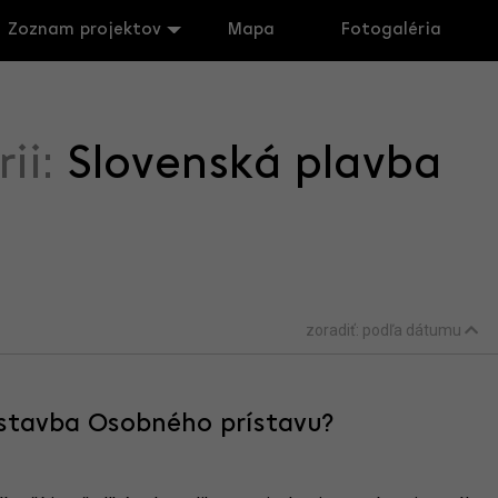
Zoznam projektov
Mapa
Fotogaléria
rii:
Slovenská plavba
zoradiť:
podľa dátumu
estavba Osobného prístavu?