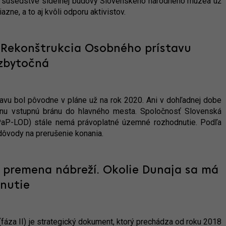
 v susedstve sídelnej budovy Slovenského národného múzea už
zne, a to aj kvôli odporu aktivistov.
 Rekonštrukcia Osobného prístavu
 zbytočná
avu bol pôvodne v pláne už na rok 2020. Ani v dohľadnej dobe
nu vstupnú bránu do hlavného mesta. Spoločnosť Slovenská
SPaP-LOD) stále nemá právoplatné územné rozhodnutie. Podľa
dôvody na prerušenie konania.
a premena nábreží. Okolie Dunaja sa má
dnutie
 (fáza II) je strategický dokument, ktorý prechádza od roku 2018