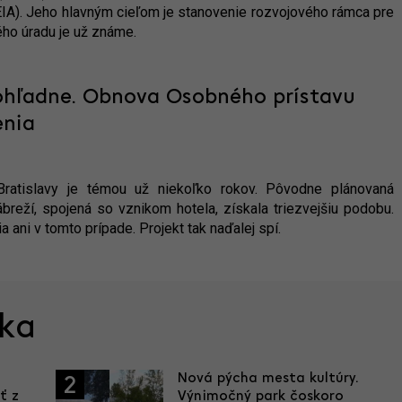
IA). Jeho hlavným cieľom je stanovenie rozvojového rámca pre
ého úradu je už známe.
ohľadne. Obnova Osobného prístavu
enia
Bratislavy je témou už niekoľko rokov. Pôvodne plánovaná
reží, spojená so vznikom hotela, získala triezvejšiu podobu.
 ani v tomto prípade. Projekt tak naďalej spí.
ska
Nová pýcha mesta kultúry.
2
ť z
Výnimočný park čoskoro