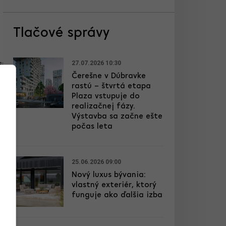
Tlačové správy
27.07.2026 10:30
Čerešne v Dúbravke
rastú – štvrtá etapa
Plaza vstupuje do
realizačnej fázy.
Výstavba sa začne ešte
počas leta
25.06.2026 09:00
Nový luxus bývania:
vlastný exteriér, ktorý
funguje ako ďalšia izba