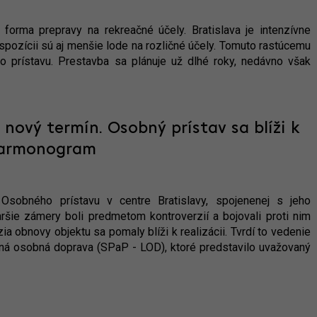
forma prepravy na rekreačné účely. Bratislava je intenzívne
spozícii sú aj menšie lode na rozličné účely. Tomuto rastúcemu
rístavu. Prestavba sa plánuje už dlhé roky, nedávno však
nový termín. Osobný prístav sa blíži k
 harmonogram
 Osobného prístavu v centre Bratislavy, spojenenej s jeho
ršie zámery boli predmetom kontroverzií a bojovali proti nim
ízia obnovy objektu sa pomaly blíži k realizácii. Tvrdí to vedenie
dná osobná doprava (SPaP - LOD), ktoré predstavilo uvažovaný