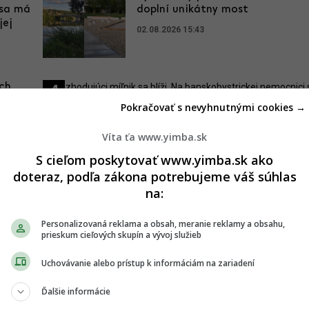
 sa má
doplní unikátny most
jej
02.08.2026 15:43
ích
4
ľkých
Pokračovať s nevyhnutnými cookies →
ásia
Rozhodujúci míľnik sa blíži. Na
Víta ťa www.yimba.sk
banskobystrickej nemocnici sa objavila prvá
glajcha
S cieľom poskytovať www.yimba.sk ako
doteraz, podľa zákona potrebujeme váš súhlas
16.07.2026 19:58
na:
Personalizovaná reklama a obsah, meranie reklamy a obsahu,
prieskum cieľových skupín a vývoj služieb
ia sa priblížil. Modernizácia
Uchovávanie alebo prístup k informáciám na zariadení
účové rozhodnutie
Ďalšie informácie