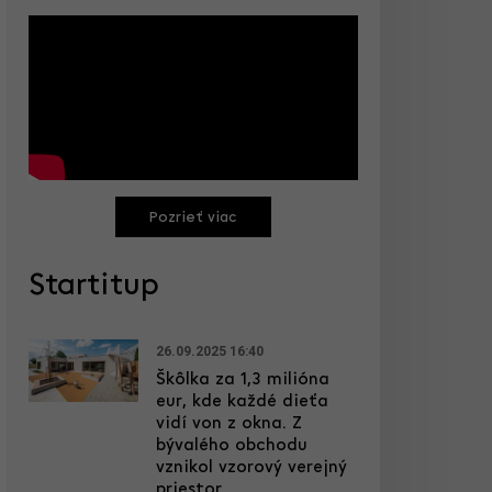
Pozrieť viac
Startitup
26.09.2025 16:40
Škôlka za 1,3 milióna
eur, kde každé dieťa
vidí von z okna. Z
bývalého obchodu
vznikol vzorový verejný
priestor