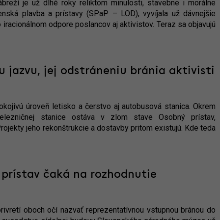
breží je už dlhé roky reliktom minulosti, stavebne i morálne
enská plavba a prístavy (SPaP – LOD), vyvíjala už dávnejšie
iracionálnom odpore poslancov aj aktivistov. Teraz sa objavujú
u jazvu, jej odstráneniu bránia aktivisti
kojivú úroveň letisko a čerstvo aj autobusová stanica. Okrem
elezničnej stanice ostáva v zlom stave Osobný prístav,
ojekty jeho rekonštrukcie a dostavby pritom existujú. Kde teda
prístav čaká na rozhodnutie
rivretí oboch očí nazvať reprezentatívnou vstupnou bránou do