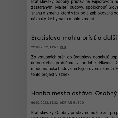
Bratislavský osobný prístav na Fajnorovom ná
zastaraným. Majiteľ budovy, spoločnosť Slov
snahu o zmenu, ktorá však bola zablokovaná po 
náznaky, že by sa to mohlo zmeniť.
Bratislava mohla prísť o ďalši
22.08.2022, 11:57
RED
Zo vstupných brán do Bratislavy dosahujú uspo
notorického problému v podobe Hlavnej ž
modernistická budova na Fajnorovom nábreží. Pr
tento projekt viazne?
Hanba mesta ostáva. Osobný 
06.02.2023, 15:32
ADRIAN GUBČO
Bratislavský Osobný prístav nemožno ani pri p