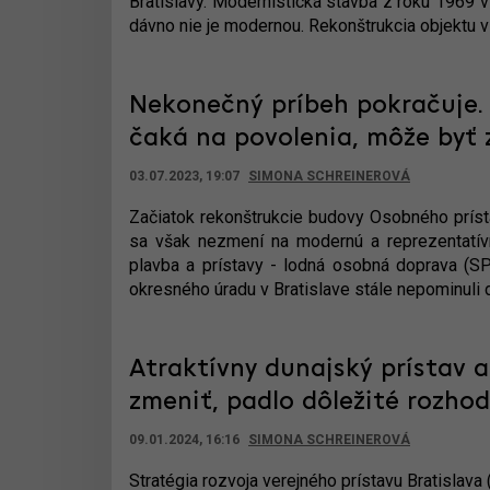
Bratislavy. Modernistická stavba z roku 1969
dávno nie je modernou. Rekonštrukcia objektu via
Nekonečný príbeh pokračuje.
čaká na povolenia, môže byť
03.07.2023, 19:07
SIMONA SCHREINEROVÁ
Začiatok rekonštrukcie budovy Osobného príst
sa však nezmení na modernú a reprezentatív
plavba a prístavy - lodná osobná doprava (
okresného úradu v Bratislave stále nepominuli 
Atraktívny dunajský prístav 
zmeniť, padlo dôležité rozho
09.01.2024, 16:16
SIMONA SCHREINEROVÁ
Stratégia rozvoja verejného prístavu Bratislava