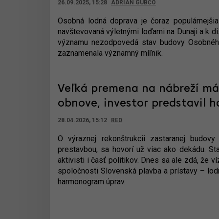
26.09.2025, 15:28
ADRIAN GUBČO
Osobná lodná doprava je čoraz populárnejšia 
navštevovaná výletnými loďami na Dunaji a k di
významu nezodpovedá stav budovy Osobného p
zaznamenala významný míľnik.
Veľká premena na nábreží má 
obnove, investor predstavil
28.04.2026, 15:12
RED
O výraznej rekonštrukcii zastaranej budovy
prestavbou, sa hovorí už viac ako dekádu. Sta
aktivisti i časť politikov. Dnes sa ale zdá, že v
spoločnosti Slovenská plavba a prístavy – lo
harmonogram úprav.