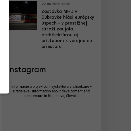
22.06.2026 13:30
Zastávka MHD v
Dúbravke hlási európsky
úspech - v prestížnej
súťaži zaujala
architektúrou aj
prístupom k verejnému
priestoru
Instagram
Informácie o projektoch, výstavbe a architektúre v
Bratislave | Information about development and
architecture in Bratislava, Slovakia