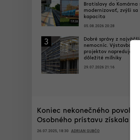
Bratislavy do Komárna
modernizovať, zvýši sa 
kapacita
05.08.2026 20:28
Dobré správy z najväčš
3
nemocníc. Výstavba ve
projektov napreduje, hl
dôležité míľniky
29.07.2026 21:16
Koniec nekonečného povoľovan
Osobného prístavu získala kľ
26.07.2025, 18:30
ADRIAN GUBČO