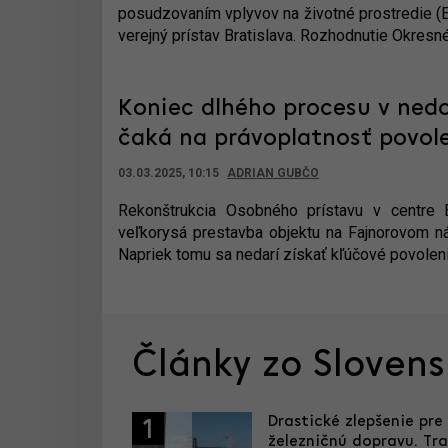
posudzovaním vplyvov na životné prostredie (E
verejný prístav Bratislava. Rozhodnutie Okresn
Koniec dlhého procesu v ned
čaká na právoplatnosť povol
03.03.2025, 10:15
ADRIAN GUBČO
Rekonštrukcia Osobného prístavu v centre 
veľkorysá prestavba objektu na Fajnorovom náb
Napriek tomu sa nedarí získať kľúčové povolenia
Články zo Sloven
Drastické zlepšenie pre
1
železničnú dopravu. Tra