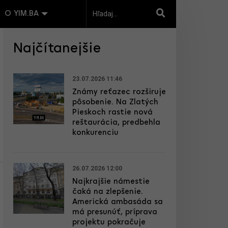
O YIM.BA
Najčítanejšie
23.07.2026 11:46
Známy reťazec rozširuje
pôsobenie. Na Zlatých
Pieskoch rastie nová
reštaurácia, predbehla
konkurenciu
26.07.2026 12:00
Najkrajšie námestie
čaká na zlepšenie.
Americká ambasáda sa
má presunúť, príprava
projektu pokračuje