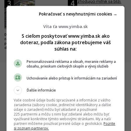
3
4
Pokračovať s nevyhnutnými cookies →
Rozhodujúci míľnik sa blíži. Na
Víta ťa www.yimba.sk
banskobystrickej nemocnici sa
objavila prvá glajcha
S cieľom poskytovať www.yimba.sk ako
Dobré správy z najväčších
nemocníc. Výstavba veľkých
doteraz, podľa zákona potrebujeme váš
projektov napreduje, hlásia
súhlas na:
dôležité míľniky
Personalizovaná reklama a obsah, meranie reklamy a
obsahu, prieskum cieľových skupín a vývoj služieb
Uchovávanie alebo prístup k informáciám na zariadení
Startitup
Ďalšie informácie
Vaše osobné údaje budú spracúvané a informácie z vášho
zariadenia (súbory cookie, jedinečné identifikátory a ďalšie
údaje o zariadení) môžu byť ukladané a používané
225 partnermi a môžu s nimi byť zdieľané alebo môžu byť
využívané konkrétne týmito webovými stránkami. My a naši
partneri môžeme používať presné údaje o geolokácii.
Pozrite
si zoznam partnerov.