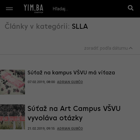
Články v kategórii:
SLLA
zoradiť:
podľa dátumu
Súťaž na kampus VŠVU má víťaza
07.02.2019, 08:00
ADRIAN GUBČO
Súťaž na Art Campus VŠVU
vyvoláva otázky
21.02.2019, 09:15
ADRIAN GUBČO