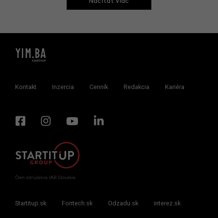
Načitať viac
Kontakt
Inzercia
Cenník
Redakcia
Kariéra
Člen združenia IAB Slovakia
Startitup.sk
Fontech.sk
Odzadu.sk
interez.sk