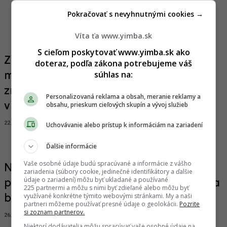
kancelárie
Pokračovať s nevyhnutnými cookies →
29.11.2024, 08:52
SIMONA SCHREINEROVÁ
Víta ťa www.yimba.sk
S cieľom poskytovať www.yimba.sk ako
Z jednej strany príroda, z druhej
doteraz, podľa zákona potrebujeme váš
súhlas na:
mesto. Karloveské rameno prejde
zmenami, pripravuje sa výstavba
Personalizovaná reklama a obsah, meranie reklamy a
obsahu, prieskum cieľových skupín a vývoj služieb
viacerých projektov
22.05.2025, 13:06
SIMONA SCHREINEROVÁ
Uchovávanie alebo prístup k informáciám na zariadení
Ďalšie informácie
Vaše osobné údaje budú spracúvané a informácie z vášho
Namiesto zanedbanej zelene mestské
zariadenia (súbory cookie, jedinečné identifikátory a ďalšie
údaje o zariadení) môžu byť ukladané a používané
prostredie. Pri Karloveskom ramene sa
225 partnermi a môžu s nimi byť zdieľané alebo môžu byť
využívané konkrétne týmito webovými stránkami. My a naši
bude stavať, nové projekty napredujú
partneri môžeme používať presné údaje o geolokácii.
Pozrite
si zoznam partnerov.
26.09.2025, 17:47
SIMONA SCHREINEROVÁ
Niektorí dodávatelia môžu spracúvať vaše osobné údaje na