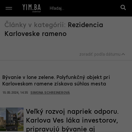
Články v kategórii:
Rezidencia
Karloveske rameno
zoradiť:
podľa dátumu
Bývanie v lone zelene. Polyfunkčný objekt pri
Karloveskom ramene získava súhlas mesta
15.05.2024, 14:35
SIMONA SCHREINEROVÁ
Veľký rozvoj napriek odporu.
Karlova Ves láka investorov,
pripravujú bývanie aj