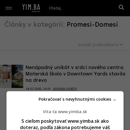
Články v kategórii:
Promesi-Domesi
zoradiť:
podľa dátumu
Nenápadný unikát v srdci nového centra.
Materská škola v Downtown Yards stavila
na drevo
18.07.2025, 14:01
ADRIAN GUBČO
Pokračovať s nevyhnutnými cookies →
Víta ťa www.yimba.sk
S cieľom poskytovať www.yimba.sk ako
doteraz, podľa zákona potrebujeme váš