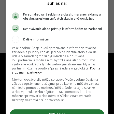
súhlas na:
Personalizovaná reklama a obsah, meranie reklamy a
obsahu, prieskum cieľových skupín a vývoj služieb
Uchovávanie alebo prístup k informáciám na zariadení
Ďalšie informácie
Vaše osobné údaje budú spracúvané a informácie z vášho
zariadenia (súbory cookie, jedinečné identifikátory a ďalšie
údaje o zariadení) môžu byť ukladané a používané
225 partnermi a môžu s nimi byť zdieľané alebo môžu byť
využívané konkrétne týmito webovými stránkami. My a naši
partneri môžeme používať presné údaje o geolokácii.
Pozrite
si zoznam partnerov.
Niektorí dodávatelia môžu spracúvať vaše osobné údaje na
Kontakt
Inzercia
Cenník
Redakcia
Kariéra
základe oprávneného záujmu, proti ktorému môžete vzniesť
námietku pomocou možností nižšie. Dole na tejto stránke
alebo v ponuke webu nájdite odkaz, pomocou ktorého
môžete spravovať alebo odvolať súhlas v nastaveniach
ochrany súkromia a súborov cookie.