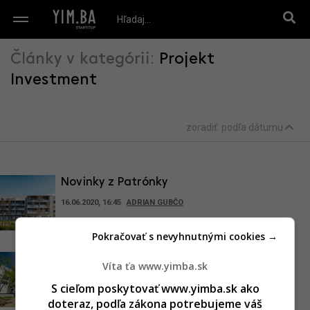
Články v kategórii:
Projekt
Investment
zoradiť:
podľa dátumu
Novinky z Patrónky
16.06.2020, 16:45
ADRIAN GUBČO
Pokračovať s nevyhnutnými cookies →
Z dopravného uzla mestská
Víta ťa www.yimba.sk
štvrť. Rezidencia K Železnej
S cieľom poskytovať www.yimba.sk ako
Studienke hlási dokončenie,
doteraz, podľa zákona potrebujeme váš