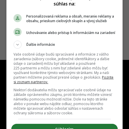
súhlas na:
iné projekty sa rozbiehajú
29.04.2024, 13:56
SIMONA SCHREINEROVÁ
Personalizovaná reklama a obsah, meranie reklamy a
obsahu, prieskum cieľových skupín a vývoj služieb
Uchovávanie alebo prístup k informáciám na zariadení
Ďalšie informácie
Vaše osobné údaje budú spracúvané a informácie z vášho
zariadenia (súbory cookie, jedinečné identifikátory a ďalšie
údaje o zariadení) môžu byť ukladané a používané
225 partnermi a môžu s nimi byť zdieľané alebo môžu byť
využívané konkrétne týmito webovými stránkami. My a naši
partneri môžeme používať presné údaje o geolokácii.
Pozrite
si zoznam partnerov.
Niektorí dodávatelia môžu spracúvať vaše osobné údaje na
Kontakt
Inzercia
Cenník
Redakcia
Kariéra
základe oprávneného záujmu, proti ktorému môžete vzniesť
námietku pomocou možností nižšie. Dole na tejto stránke
alebo v ponuke webu nájdite odkaz, pomocou ktorého
môžete spravovať alebo odvolať súhlas v nastaveniach
ochrany súkromia a súborov cookie.