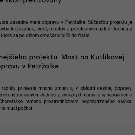
je skompletizovaný
dvora zásadne mení dopravu v Petržalke. Súčasťou projektu je
stavba križovatiek, ciest, mostov a prestupných uzlov. Jednou z
, ktorá sa po dlhom omeškaní blíži do finále.
ejšieho projektu. Most na Kutlíkovej
pravu v Petržalke
 radiály priniesla mnoho zmien aj v oblasti cestnej dopravy.
 zrekonštruovaných. Jednou z výrazných úprav je aj napriamenie
la Chorvátske rameno prostredníctvom neprirodzeného esíčka.
nie musí počkať.