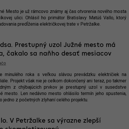
žné Mesto je už rámcovo známy aj čas otvorenia nového mosta
ovej ulici. Ohlásil ho primátor Bratislavy Matúš Vallo, ktorý
dovania predĺženia električkovej trate v Petržalke.
edsa. Prestupný uzol Južné mesto má
a, čakalo sa naňho desať mesiacov
BČO
ete minulého roka s veľkou slávou prevádzku električiek na
diále. Projekt však nie je celkom dokončený ani teraz, po takmer
edným z chýbajúcich prvkov je prestupný uzol v susedstve
né mesto. Len nedávno mesto ohlásilo termín jeho spustenia,
o jedno z početných zlyhaní celého projektu.
o. V Petržalke sa výrazne zlepší