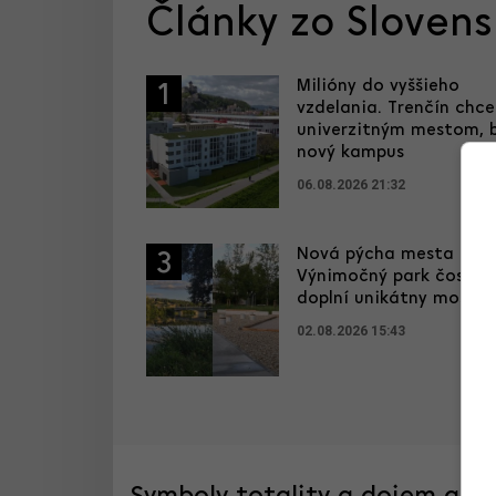
Články zo Sloven
Milióny do vyššieho
1
vzdelania. Trenčín chce
univerzitným mestom, 
nový kampus
06.08.2026 21:32
Nová pýcha mesta kultú
3
Výnimočný park čoskor
doplní unikátny most
02.08.2026 15:43