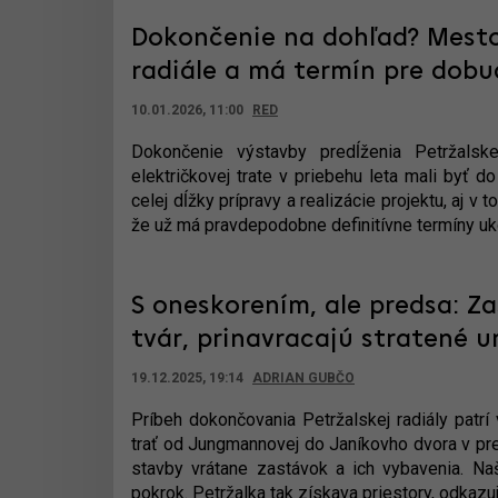
Dokončenie na dohľad? Mesto f
radiále a má termín pre dobu
10.01.2026, 11:00
RED
Dokončenie výstavby predĺženia Petržalsk
električkovej trate v priebehu leta mali byť 
celej dĺžky prípravy a realizácie projektu, aj v
že už má pravdepodobne definitívne termíny uk
S oneskorením, ale predsa: Za
tvár, prinavracajú stratené 
19.12.2025, 19:14
ADRIAN GUBČO
Príbeh dokončovania Petržalskej radiály patrí
trať od Jungmannovej do Janíkovho dvora v pr
stavby vrátane zastávok a ich vybavenia. N
pokrok. Petržalka tak získava priestory, odkazuj