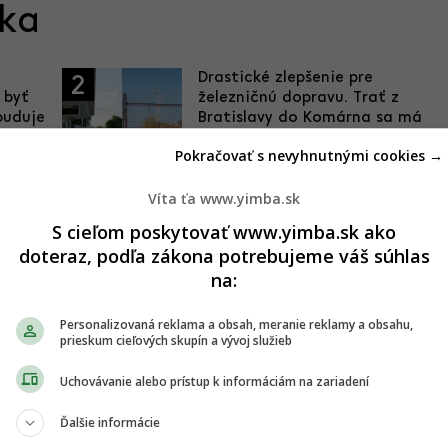
ska
Drastické zlepšenie pre
2
 byť
železničnú dopravu. Trať z
buduje
Bratislavy do Komárna sa má
modernizovať, zvýši sa jej
Pokračovať s nevyhnutnými cookies →
kapacita
05.08.2026 20:28
Víta ťa www.yimba.sk
S cieľom poskytovať www.yimba.sk ako
ry.
Dobré správy z najväčších
4
o
nemocníc. Výstavba veľkých
doteraz, podľa zákona potrebujeme váš súhlas
projektov napreduje, hlásia
na:
dôležité míľniky
29.07.2026 21:16
Personalizovaná reklama a obsah, meranie reklamy a obsahu,
prieskum cieľových skupín a vývoj služieb
Uchovávanie alebo prístup k informáciám na zariadení
Ďalšie informácie