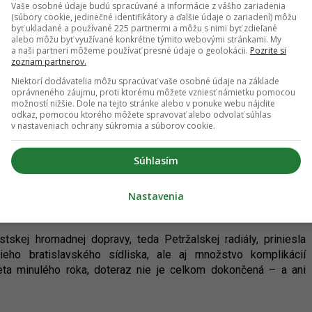
 z geta. Zastávka Južné mesto pôsobí
Vaše osobné údaje budú spracúvané a informácie z vášho zariadenia
(súbory cookie, jedinečné identifikátory a ďalšie údaje o zariadení) môžu
dí
byť ukladané a používané 225 partnermi a môžu s nimi byť zdieľané
alebo môžu byť využívané konkrétne týmito webovými stránkami. My
a naši partneri môžeme používať presné údaje o geolokácii.
Pozrite si
zoznam partnerov.
Janíkovho dvora v Petržalke v prevádzke už od leta minulého
Niektorí dodávatelia môžu spracúvať vaše osobné údaje na základe
az. Patrí k nim aj konečná zastávka Južné mesto, umiestnená
oprávneného záujmu, proti ktorému môžete vzniesť námietku pomocou
dľa Hlavného mesta, teda stavebníka projektu, je už takmer vo
možností nižšie. Dole na tejto stránke alebo v ponuke webu nájdite
odkaz, pomocou ktorého môžete spravovať alebo odvolať súhlas
amného prestupného bodu je katastrofálny.
v nastaveniach ochrany súkromia a súborov cookie.
Súhlasím
: Mesto chce na jar žiadať o kolaudáciu
Nastavenia
kej hromadnej dopravy, teda Petržalskej radiály, priniesla
ieho bratislavského sídliska, ale aj množstvo komplikácií
eta minulého roka, doteraz nie je celkom dokončená – a ani