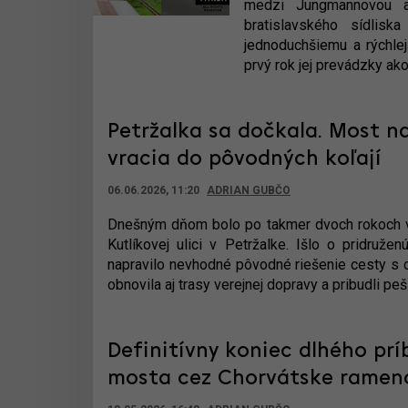
medzi Jungmannovou a 
bratislavského sídlisk
jednoduchšiemu a rýchle
prvý rok jej prevádzky ak
Petržalka sa dočkala. Most na
vracia do pôvodných koľají
06.06.2026, 11:20
ADRIAN GUBČO
Dnešným dňom bolo po takmer dvoch rokoch v
Kutlíkovej ulici v Petržalke. Išlo o pridruže
napravilo nevhodné pôvodné riešenie cesty s 
obnovila aj trasy verejnej dopravy a pribudli peš
Definitívny koniec dlhého prí
mosta cez Chorvátske rameno