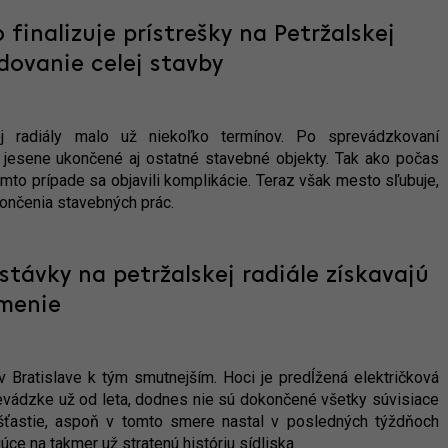
inalizuje prístrešky na Petržalskej
dovanie celej stavby
ej radiály malo už niekoľko termínov. Po sprevádzkovaní
do jesene ukončené aj ostatné stavebné objekty. Tak ako počas
 tomto prípade sa objavili komplikácie. Teraz však mesto sľubuje,
ončenia stavebných prác.
stávky na petržalskej radiále získavajú
umenie
 v Bratislave k tým smutnejším. Hoci je predĺžená električková
evádzke už od leta, dodnes nie sú dokončené všetky súvisiace
ašťastie, aspoň v tomto smere nastal v posledných týždňoch
úce na takmer už stratenú históriu sídliska.