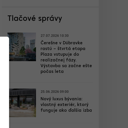
Tlačové správy
27.07.2026 10:30
Čerešne v Dúbravke
rastú – štvrtá etapa
Plaza vstupuje do
realizačnej fázy.
Výstavba sa začne ešte
počas leta
25.06.2026 09:00
Nový luxus bývania:
vlastný exteriér, ktorý
funguje ako ďalšia izba