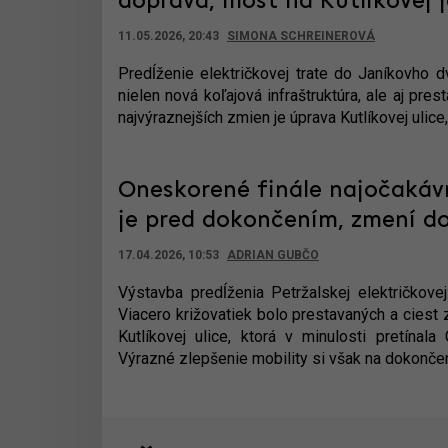
doprava, most na Kutlíkovej 
11.05.2026, 20:43
SIMONA SCHREINEROVÁ
Predĺženie električkovej trate do Janíkovho 
nielen nová koľajová infraštruktúra, ale aj pre
najvýraznejších zmien je úprava Kutlíkovej ulice
Oneskorené finále najočakávn
je pred dokončením, zmení do
17.04.2026, 10:53
ADRIAN GUBČO
Výstavba predĺženia Petržalskej električkovej
Viacero križovatiek bolo prestavaných a ciest
Kutlíkovej ulice, ktorá v minulosti pretína
Výrazné zlepšenie mobility si však na dokonče