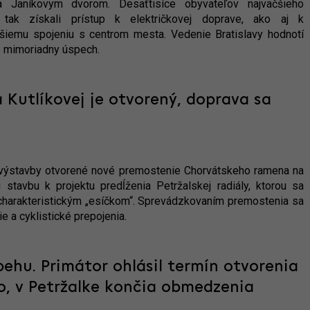
Janíkovym dvorom. Desaťtisíce obyvateľov najväčšieho
a tak získali prístup k električkovej doprave, ako aj k
jšiemu spojeniu s centrom mesta. Vedenie Bratislavy hodnotí
o mimoriadny úspech.
 Kutlíkovej je otvorený, doprava sa
ýstavby otvorené nové premostenie Chorvátskeho ramena na
nú stavbu k projektu predĺženia Petržalskej radiály, ktorou sa
charakteristickým „esíčkom“. Sprevádzkovaním premostenia sa
ie a cyklistické prepojenia.
behu. Primátor ohlásil termín otvorenia
, v Petržalke končia obmedzenia