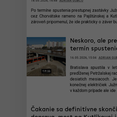
18.05.2026, 16:48
ADRIAN GUBČO
Po termíne spustenia prestupnej zastávky Ju
cez Chorvátske rameno na Pajštúnskej a Kutlík
zároveň pripomenul, že ide prakticky o záver bu
Neskoro, ale pr
termín spusteni
16.05.2026, 15:04
ADRIAN GU
Bratislava spustila v l
predĺženej Petržalskej ra
desiatich mesiacoch. J
konečnej električiek Juž
v každom prípade ale ide 
Čakanie sa definitívne skončil