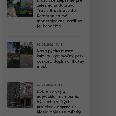
Drastické zlepšenie pre
železničnú dopravu.
Trať z Bratislavy do
Komárna sa má
modernizovať, zvýši sa
jej kapacita
02.08.2026 15:43
Nová pýcha mesta
kultúry. Výnimočný park
čoskoro doplní unikátny
most
29.07.2026 21:16
Dobré správy z
najväčších nemocníc.
Výstavba veľkých
projektov napreduje,
hlásia dôležité míľniky