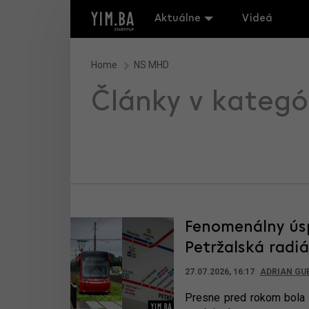
Aktuálne
Videá
Home
NS MHD
Články v kategó
Fenomenálny úsp
Petržalská radi
27.07.2026, 16:17
ADRIAN GU
Presne pred rokom bola 