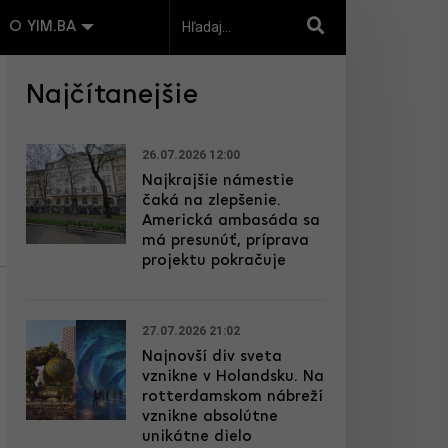
O YIM.BA
Najčítanejšie
26.07.2026 12:00
Najkrajšie námestie
čaká na zlepšenie.
Americká ambasáda sa
má presunúť, príprava
projektu pokračuje
27.07.2026 21:02
Najnovší div sveta
vznikne v Holandsku. Na
rotterdamskom nábreží
vznikne absolútne
unikátne dielo