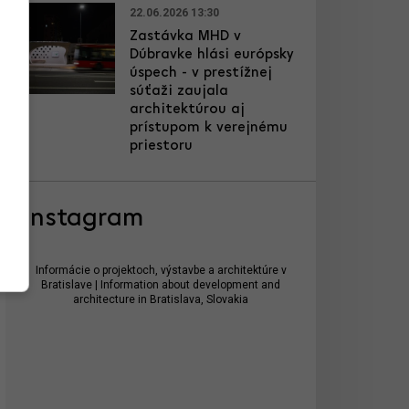
22.06.2026 13:30
Zastávka MHD v
Dúbravke hlási európsky
úspech - v prestížnej
súťaži zaujala
architektúrou aj
prístupom k verejnému
priestoru
Instagram
Informácie o projektoch, výstavbe a architektúre v
Bratislave | Information about development and
architecture in Bratislava, Slovakia