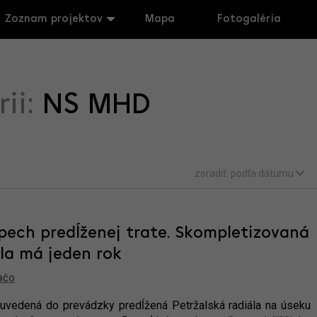
Zoznam projektov
Mapa
Fotogaléria
rii:
NS MHD
zoradiť:
podľa dátumu
ech predĺženej trate. Skompletizovaná
ála má jeden rok
BČO
uvedená do prevádzky predĺžená Petržalská radiála na úseku