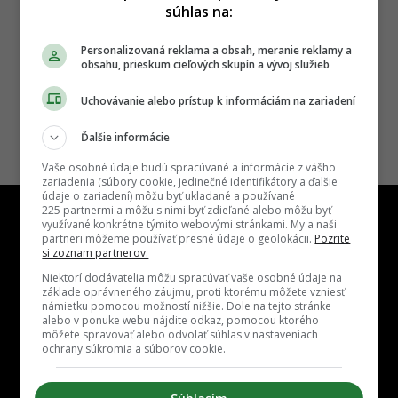
Načitať viac
súhlas na:
Personalizovaná reklama a obsah, meranie reklamy a
obsahu, prieskum cieľových skupín a vývoj služieb
Previous
1
2
Uchovávanie alebo prístup k informáciám na zariadení
Ďalšie informácie
Vaše osobné údaje budú spracúvané a informácie z vášho
zariadenia (súbory cookie, jedinečné identifikátory a ďalšie
údaje o zariadení) môžu byť ukladané a používané
225 partnermi a môžu s nimi byť zdieľané alebo môžu byť
využívané konkrétne týmito webovými stránkami. My a naši
partneri môžeme používať presné údaje o geolokácii.
Pozrite
si zoznam partnerov.
Niektorí dodávatelia môžu spracúvať vaše osobné údaje na
Kontakt
Inzercia
Cenník
Redakcia
Kariéra
základe oprávneného záujmu, proti ktorému môžete vzniesť
námietku pomocou možností nižšie. Dole na tejto stránke
alebo v ponuke webu nájdite odkaz, pomocou ktorého
môžete spravovať alebo odvolať súhlas v nastaveniach
ochrany súkromia a súborov cookie.