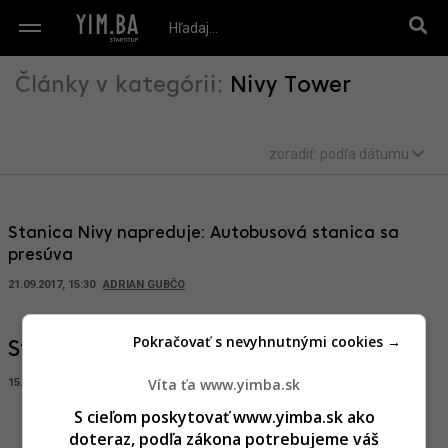
Články v kategórii:
Nivy Tower
zoradiť:
podľa dátumu
Stanica Nivy napreduje: Autobusová stanica sa
presúva
21.09.2017, 15:30
ADRIAN GUBČO
Pokračovať s nevyhnutnými cookies →
Stanica Nivy začína s výstavbou
Víta ťa www.yimba.sk
15.05.2017, 13:00
ADRIAN GUBČO
S cieľom poskytovať www.yimba.sk ako
doteraz, podľa zákona potrebujeme váš