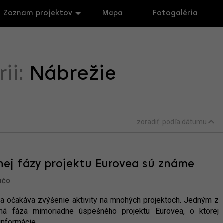
Zoznam projektov
Mapa
Fotogaléria
rii:
Nábrežie
zoradiť:
podľa dátumu
uhej fázy projektu Eurovea sú známe
BČO
a očakáva zvýšenie aktivity na mnohých projektoch. Jedným z
ruhá fáza mimoriadne úspešného projektu Eurovea, o ktorej
informácie.