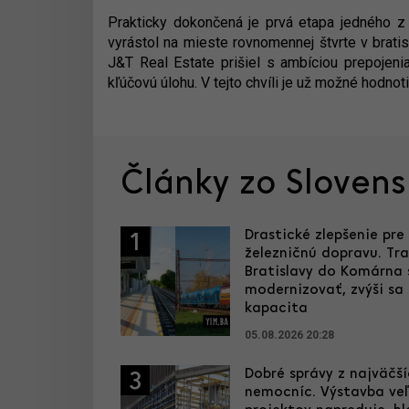
Prakticky dokončená je prvá etapa jedného z 
vyrástol na mieste rovnomennej štvrte v brati
J&T Real Estate prišiel s ambíciou prepojeni
kľúčovú úlohu. V tejto chvíli je už možné hodnoti
Články zo Sloven
Drastické zlepšenie pre
1
železničnú dopravu. Tra
Bratislavy do Komárna
modernizovať, zvýši sa 
kapacita
05.08.2026 20:28
Dobré správy z najväčš
3
nemocníc. Výstavba ve