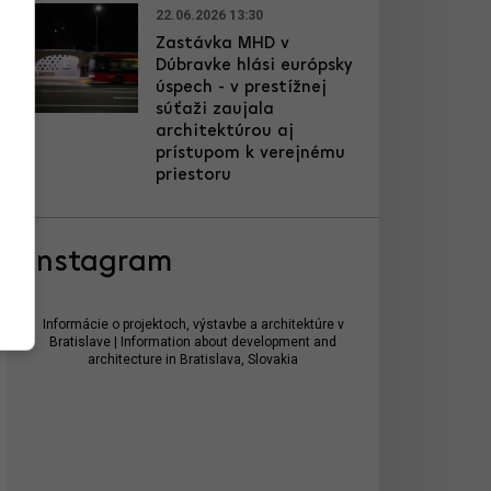
22.06.2026 13:30
Zastávka MHD v
Dúbravke hlási európsky
úspech - v prestížnej
súťaži zaujala
architektúrou aj
prístupom k verejnému
priestoru
Instagram
Informácie o projektoch, výstavbe a architektúre v
Bratislave | Information about development and
architecture in Bratislava, Slovakia