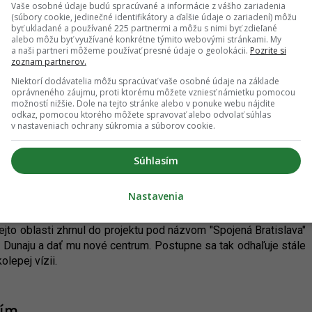
Vaše osobné údaje budú spracúvané a informácie z vášho zariadenia
ú časť jedného z najvýznamnejších aktuálnych projektov v
(súbory cookie, jedinečné identifikátory a ďalšie údaje o zariadení) môžu
byť ukladané a používané 225 partnermi a môžu s nimi byť zdieľané
 developmentu od J&T Real Estate spočíva v zastavaní a
alebo môžu byť využívané konkrétne týmito webovými stránkami. My
toré bolo brutálnymi zásahmi v minulosti narušené. Ambíciou
a naši partneri môžeme používať presné údaje o geolokácii.
Pozrite si
zoznam partnerov.
 Pri akomkoľvek podobnom cieli sa ako kľúčová ukazuje kvalita
i bližšie.
Niektorí dodávatelia môžu spracúvať vaše osobné údaje na základe
oprávneného záujmu, proti ktorému môžete vzniesť námietku pomocou
možností nižšie. Dole na tejto stránke alebo v ponuke webu nájdite
odkaz, pomocou ktorého môžete spravovať alebo odvolať súhlas
v nastaveniach ochrany súkromia a súborov cookie.
ava sa naďalej odhaľuje: Novinky z
taily električkovej trate
Súhlasím
BČO
Nastavenia
 naďalej stupňuje snahy o získanie verejnej podpory pre svoje
prakticky celé nábrežné územie medzi Starým mostom a Mostom
ejto oblasti zhrnul do projektu pod názvom "Spojená Bratislava"
k Dunaju a dať mu nové centrum. Postupne sa tak odhaľuje stále
olepej vízii.