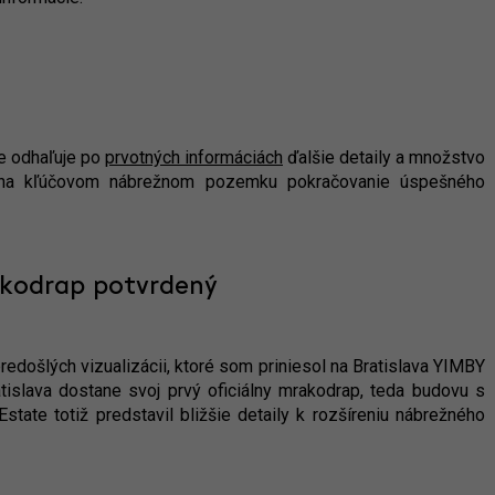
e odhaľuje po
prvotných informáciách
ďalšie detaily a množstvo
ie na kľúčovom nábrežnom pozemku pokračovanie úspešného
rakodrap potvrdený
redošlých vizualizácii, ktoré som priniesol na Bratislava YIMBY
atislava dostane svoj prvý oficiálny mrakodrap, teda budovu s
ate totiž predstavil bližšie detaily k rozšíreniu nábrežného