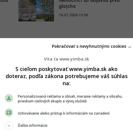
ásia
nemocnici sa objavila prvá
glajcha
16.07.2026 19:58
Pokračovať s nevyhnutnými cookies →
odnej galérie napreduje (+ nové
Víta ťa www.yimba.sk
S cieľom poskytovať www.yimba.sk ako
doteraz, podľa zákona potrebujeme váš súhlas
na:
ratislava realizuje aj nepomerne menšie množstvo verejných
nštrukcia Slovenskej národnej galérie (SNG), ktorá pomaly
Personalizovaná reklama a obsah, meranie reklamy a obsahu,
prieskum cieľových skupín a vývoj služieb
Uchovávanie alebo prístup k informáciám na zariadení
ory
Ďalšie informácie