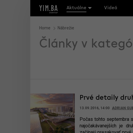
Aktuálne
Videá
Home
Nábrežie
Články v kategó
Prvé detaily dr
13.09.2016, 14:00
ADRIAN GU
Počas tohto septembra s
najočakávanejších je d
začínajú presakovať prvé 