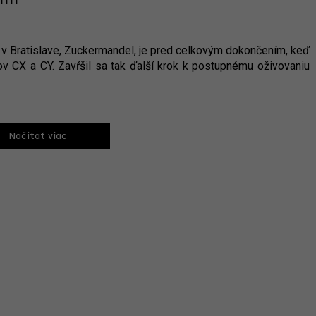
ním
 v Bratislave, Zuckermandel, je pred celkovým dokončením, keď
dov CX a CY. Zavŕšil sa tak ďalší krok k postupnému oživovaniu
Načitať viac