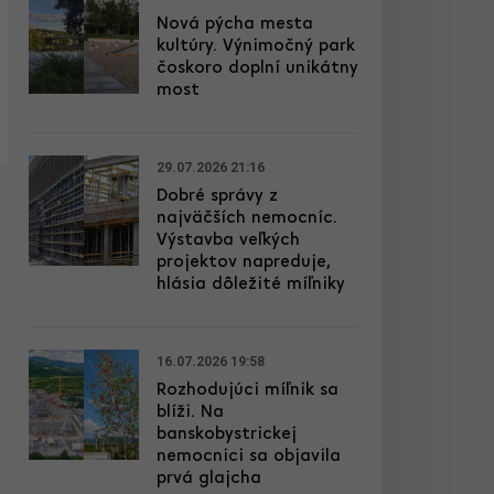
Nová pýcha mesta
kultúry. Výnimočný park
čoskoro doplní unikátny
most
29.07.2026 21:16
Dobré správy z
najväčších nemocníc.
Výstavba veľkých
projektov napreduje,
hlásia dôležité míľniky
16.07.2026 19:58
Rozhodujúci míľnik sa
blíži. Na
banskobystrickej
nemocnici sa objavila
prvá glajcha