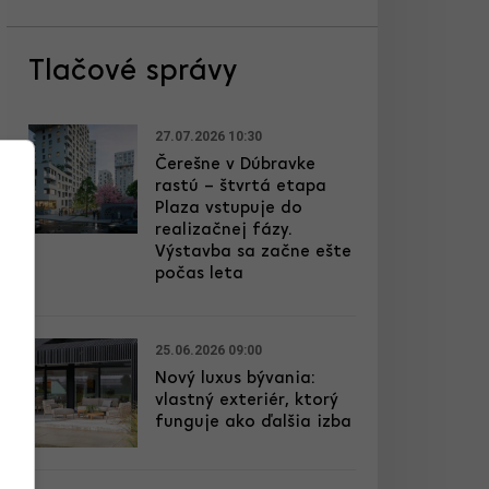
Tlačové správy
27.07.2026 10:30
Čerešne v Dúbravke
rastú – štvrtá etapa
Plaza vstupuje do
realizačnej fázy.
Výstavba sa začne ešte
počas leta
25.06.2026 09:00
Nový luxus bývania:
vlastný exteriér, ktorý
funguje ako ďalšia izba