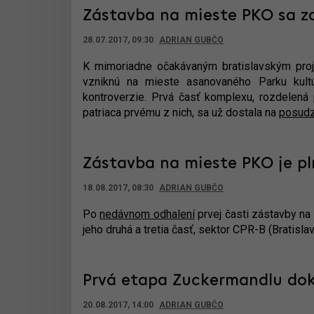
Zástavba na mieste PKO sa z
28.07.2017, 09:30
ADRIAN GUBČO
K mimoriadne očakávaným bratislavským proj
vzniknú na mieste asanovaného Parku kult
kontroverzie. Prvá časť komplexu, rozdelená
patriaca prvému z nich, sa už dostala na
posudz
Zástavba na mieste PKO je p
18.08.2017, 08:30
ADRIAN GUBČO
Po
nedávnom odhalení
prvej časti zástavby na
jeho druhá a tretia časť, sektor CPR-B (Bratisla
Prvá etapa Zuckermandlu do
20.08.2017, 14:00
ADRIAN GUBČO