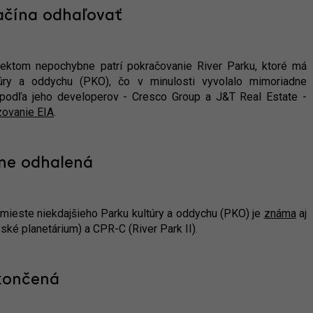
ačína odhaľovať
ektom nepochybne patrí pokračovanie River Parku, ktoré má
úry a oddychu (PKO), čo v minulosti vyvolalo mimoriadne
 podľa jeho developerov - Cresco Group a J&T Real Estate -
ovanie EIA
.
lne odhalená
 mieste niekdajšieho Parku kultúry a oddychu (PKO) je
známa
aj
vské planetárium) a CPR-C (River Park II).
končená