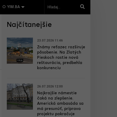
O YIM.BA
Najčítanejšie
23.07.2026 11:46
Známy reťazec rozširuje
pôsobenie. Na Zlatých
Pieskoch rastie nová
reštaurácia, predbehla
konkurenciu
26.07.2026 12:00
Najkrajšie námestie
čaká na zlepšenie.
Americká ambasáda sa
má presunúť, príprava
projektu pokračuje