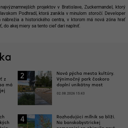
najvýznamnejších projektov v Bratislave, Zuckermandel, ktorý
slavskom Podhradí, ktorá zanikla v minulom storočí. Developer
a nábrežia a historického centra, v ktorom má nová zóna hrať
ť, do akej miery sa tento cieľ darí naplniť.
ska
Nová pýcha mesta kultúry.
2
ť z
Výnimočný park čoskoro
 sa má
doplní unikátny most
jej
02.08.2026 15:43
ích
Rozhodujúci míľnik sa blíži.
4
ľkých
Na banskobystrickej