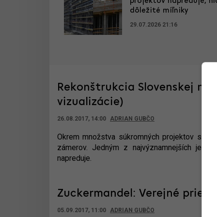
projektov napreduje, hl
dôležité míľniky
29.07.2026 21:16
Rekonštrukcia Slovenskej nár
vizualizácie)
26.08.2017, 14:00
ADRIAN GUBČO
Okrem množstva súkromných projektov sa v B
zámerov. Jedným z najvýznamnejších je reko
napreduje.
Zuckermandel: Verejné priest
05.09.2017, 11:00
ADRIAN GUBČO