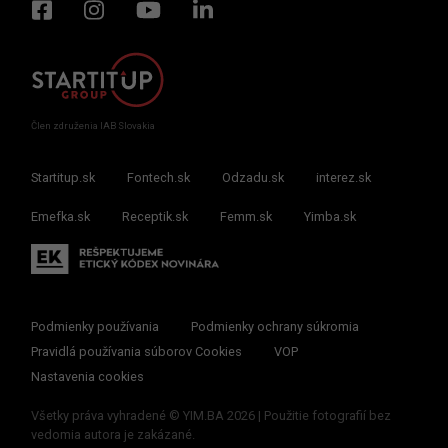
Člen združenia IAB Slovakia
Startitup.sk
Fontech.sk
Odzadu.sk
interez.sk
Emefka.sk
Receptik.sk
Femm.sk
Yimba.sk
Podmienky používania
Podmienky ochrany súkromia
Pravidlá používania súborov Cookies
VOP
Nastavenia cookies
Všetky práva vyhradené © YIM.BA 2026 | Použitie fotografií bez
vedomia autora je zakázané.