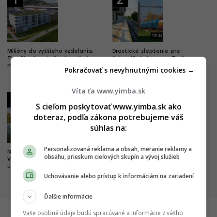
1
2
Milióny do vyššieho vzdelania.
Drastické zlepšenie pre
Trenčín chce byť univerzitným
železničnú dopravu. Trať z
mestom, buduje nový kampus
Bratislavy do Komárna sa má
Pokračovať s nevyhnutnými cookies →
modernizovať, zvýši sa jej
kapacita
Víta ťa www.yimba.sk
3
4
S cieľom poskytovať www.yimba.sk ako
doteraz, podľa zákona potrebujeme váš
súhlas na:
Personalizovaná reklama a obsah, meranie reklamy a
Nová pýcha mesta kultúry.
Dobré správy z najväčších
obsahu, prieskum cieľových skupín a vývoj služieb
Výnimočný park čoskoro doplní
nemocníc. Výstavba veľkých
unikátny most
projektov napreduje, hlásia
dôležité míľniky
Uchovávanie alebo prístup k informáciám na zariadení
Ďalšie informácie
Vaše osobné údaje budú spracúvané a informácie z vášho