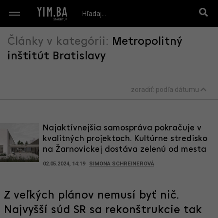
Články v kategórii:
Metropolitný
inštitút Bratislavy
zoradiť:
podľa dátumu
Najaktívnejšia samospráva pokračuje v
kvalitných projektoch. Kultúrne stredisko
na Žarnovickej dostáva zelenú od mesta
02.05.2024, 14:19
SIMONA SCHREINEROVÁ
Z veľkých plánov nemusí byť nič.
Najvyšší súd SR sa rekonštrukcie tak