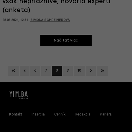
však nepriaznivé, hovoria experti
(anketa)
28.05.2024, 12:31
SIMONA SCHREINEROVÁ
Načitať viac
First
Previous
Next
Last
6
7
8
9
10
Kontakt
Inzercia
Cenník
Redakcia
Kariéra