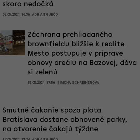
skoro nedočká
02.05.2024, 16:36
ADRIAN GUBČO
Záchrana prehliadaného
brownfieldu bližšie k realite.
Mesto postupuje v príprave
obnovy areálu na Bazovej, dáva
si zelenú
15.05.2024, 17:56
SIMONA SCHREINEROVÁ
Smutné čakanie spoza plota.
Bratislava dostane obnovené parky,
na otvorenie čakajú týždne
17.05.2024, 13:24
ADRIAN GUBČO