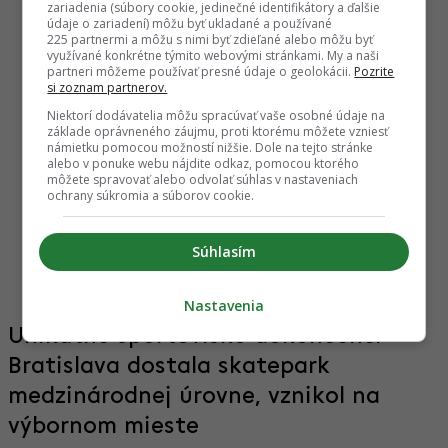
zariadenia (súbory cookie, jedinečné identifikátory a ďalšie
údaje o zariadení) môžu byť ukladané a používané
Startitup
225 partnermi a môžu s nimi byť zdieľané alebo môžu byť
využívané konkrétne týmito webovými stránkami. My a naši
partneri môžeme používať presné údaje o geolokácii.
Pozrite
si zoznam partnerov.
Niektorí dodávatelia môžu spracúvať vaše osobné údaje na
základe oprávneného záujmu, proti ktorému môžete vzniesť
námietku pomocou možností nižšie. Dole na tejto stránke
alebo v ponuke webu nájdite odkaz, pomocou ktorého
môžete spravovať alebo odvolať súhlas v nastaveniach
ochrany súkromia a súborov cookie.
slavskom
Lenka a Peter premenili chalupu z 19. storočia
Centrum
Súhlasím
y
na ukážkový „smart home“ s charakterom
desaťroč
(FOTO)
stavia 
Nastavenia
Unikátne športovisko dokončené.
Bratislava dostala skatepark
medzinárodnej úrovne, vznikol na
výbornom mieste