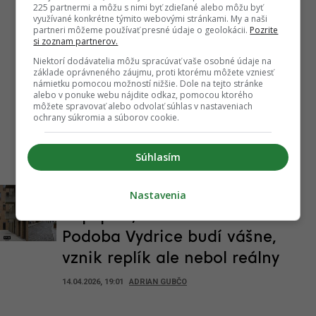
225 partnermi a môžu s nimi byť zdieľané alebo môžu byť
využívané konkrétne týmito webovými stránkami. My a naši
partneri môžeme používať presné údaje o geolokácii.
Pozrite
si zoznam partnerov.
Niektorí dodávatelia môžu spracúvať vaše osobné údaje na
základe oprávneného záujmu, proti ktorému môžete vzniesť
námietku pomocou možností nižšie. Dole na tejto stránke
alebo v ponuke webu nájdite odkaz, pomocou ktorého
môžete spravovať alebo odvolať súhlas v nastaveniach
ochrany súkromia a súborov cookie.
Rodinný dom za 32-tisíc a pozemok za 1 170
Slovensk
áva
eur: Štát rozpredáva majetok za rozprávkové
škola bo
Súhlasím
ceny
získali 
Historická chyba alebo to
Nastavenia
najlepšie, čo mohlo vzniknúť?
Podoba Vydrice budí vášne,
vznik replík ale nebol reálny
14.04.2026, 19:01
ADRIAN GUBČO