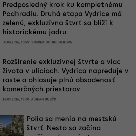
Predposledný krok ku kompletnému
Podhradiu. Druhá etapa Vydrice má
zelenú, exkluzívna štvrť sa blíži k
historickému jadru
08.04.2026, 10:59
SIMONA SCHREINEROVÁ
Rozšírenie exkluzívnej štvrte a viac
života v uliciach. Vydrica napreduje v
raste a ohlasuje plnú obsadenosť
komerčných priestorov
18.03.2026, 13:00
ADRIAN GUBČO
Polia sa menia na mestskú
štvrť. Nesto sa začína