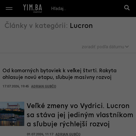
Články v kategórii:
Lucron
zoradiť:
podľa dátumu
Od komorných bytoviek k veľkej štvrti. Rakyta
ohlasuje novú etapu, sľubuje masívny rozvoj
17.07.2026, 19:45
ADRIAN GUBČO
Veľké zmeny vo Vydrici. Lucron
sa stáva jej jediným vlastníkom
a sľubuje rýchlejší rozvoj
01.07.2026, 11:17
ADRIAN GUBČO