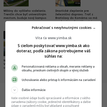
Milióny do vyššieho vzdelania.
Drastické zlepšenie pre
Trenčín chce byť univerzitným
železničnú dopravu. Trať z
mestom, buduje nový kampus
Bratislavy do Komárna sa má
modernizovať, zvýši sa jej
kapacita
Pokračovať s nevyhnutnými cookies →
3
4
Víta ťa www.yimba.sk
S cieľom poskytovať www.yimba.sk ako
doteraz, podľa zákona potrebujeme váš
súhlas na:
Nová pýcha mesta kultúry.
Dobré správy z najväčších
Výnimočný park čoskoro doplní
nemocníc. Výstavba veľkých
Personalizovaná reklama a obsah, meranie reklamy a
unikátny most
projektov napreduje, hlásia
obsahu, prieskum cieľových skupín a vývoj služieb
dôležité míľniky
Uchovávanie alebo prístup k informáciám na zariadení
Ďalšie informácie
Vaše osobné údaje budú spracúvané a informácie z vášho
Startitup
zariadenia (súbory cookie, jedinečné identifikátory a ďalšie
údaje o zariadení) môžu byť ukladané a používané