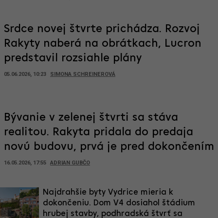
Srdce novej štvrte prichádza. Rozvoj
Rakyty naberá na obrátkach, Lucron
predstavil rozsiahle plány
05.06.2026, 10:23
SIMONA SCHREINEROVÁ
Bývanie v zelenej štvrti sa stáva
realitou. Rakyta pridala do predaja
novú budovu, prvá je pred dokončením
16.05.2026, 17:55
ADRIAN GUBČO
Najdrahšie byty Vydrice mieria k
dokončeniu. Dom V4 dosiahol štádium
hrubej stavby, podhradská štvrť sa