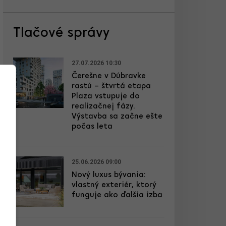
Tlačové správy
27.07.2026 10:30
Čerešne v Dúbravke
rastú – štvrtá etapa
Plaza vstupuje do
realizačnej fázy.
Výstavba sa začne ešte
počas leta
25.06.2026 09:00
Nový luxus bývania:
vlastný exteriér, ktorý
funguje ako ďalšia izba