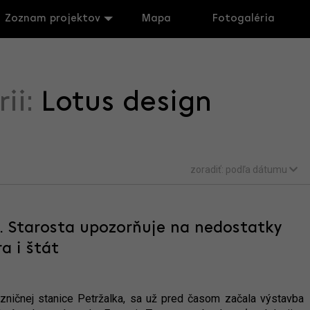
Zoznam projektov
Mapa
Fotogaléria
rii:
Lotus design
zoradiť:
podľa dátumu
l. Starosta upozorňuje na nedostatky
a i štát
zničnej stanice Petržalka, sa už pred časom začala výstavba