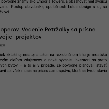
bol pôvodne známy ako Emporia Towers, a obsahovať mal dvojicu
nie. Postup stavebníka, spoločnosti Lotus design s.r.o., sa
čkovi.
operov. Vedenie Petržalky sa prísne
vojici projektov
BČO
k aktuálnej neistej situácii na rezidenčnom trhu je mestská
kavým cieľom záujemcov o nové bývanie. Investori sa preto
vých bytov – a to aj v prípade, že pôvodne plánovali stavať
aviť sa však musia na prísnu samosprávu, ktorá sa tvrdo stavia