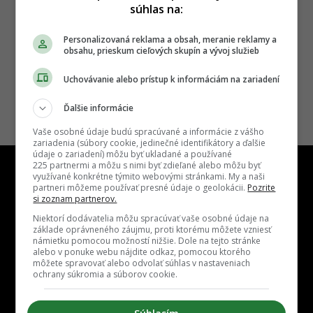
súhlas na:
Personalizovaná reklama a obsah, meranie reklamy a
obsahu, prieskum cieľových skupín a vývoj služieb
Uchovávanie alebo prístup k informáciám na zariadení
Ďalšie informácie
Vaše osobné údaje budú spracúvané a informácie z vášho
zariadenia (súbory cookie, jedinečné identifikátory a ďalšie
údaje o zariadení) môžu byť ukladané a používané
225 partnermi a môžu s nimi byť zdieľané alebo môžu byť
využívané konkrétne týmito webovými stránkami. My a naši
partneri môžeme používať presné údaje o geolokácii.
Pozrite
si zoznam partnerov.
Niektorí dodávatelia môžu spracúvať vaše osobné údaje na
Kontakt
Inzercia
Cenník
Redakcia
Kariéra
základe oprávneného záujmu, proti ktorému môžete vzniesť
námietku pomocou možností nižšie. Dole na tejto stránke
alebo v ponuke webu nájdite odkaz, pomocou ktorého
môžete spravovať alebo odvolať súhlas v nastaveniach
ochrany súkromia a súborov cookie.