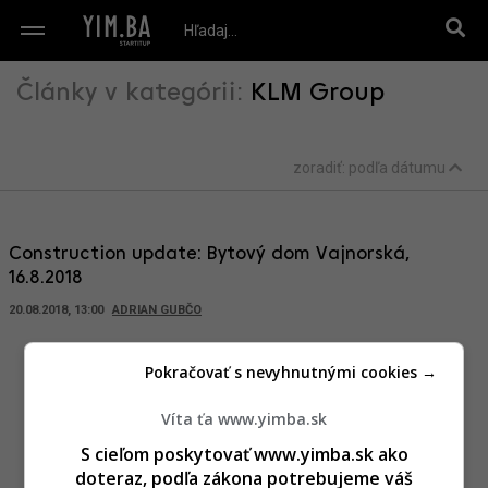
Články v kategórii:
KLM Group
zoradiť:
podľa dátumu
Construction update: Bytový dom Vajnorská,
16.8.2018
20.08.2018, 13:00
ADRIAN GUBČO
Pokračovať s nevyhnutnými cookies →
Víta ťa www.yimba.sk
S cieľom poskytovať www.yimba.sk ako
doteraz, podľa zákona potrebujeme váš