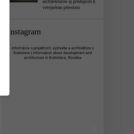
architektúrou aj prístupom k
verejnému priestoru
Instagram
Informácie o projektoch, výstavbe a architektúre v
Bratislave | Information about development and
architecture in Bratislava, Slovakia