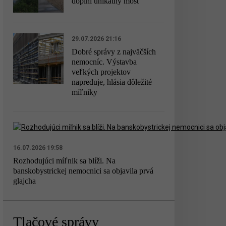
doplní unikátny most
29.07.2026 21:16
Dobré správy z najväčších
nemocníc. Výstavba
veľkých projektov
napreduje, hlásia dôležité
míľniky
16.07.2026 19:58
Rozhodujúci míľnik sa blíži. Na
banskobystrickej nemocnici sa objavila prvá
glajcha
Tlačové správy