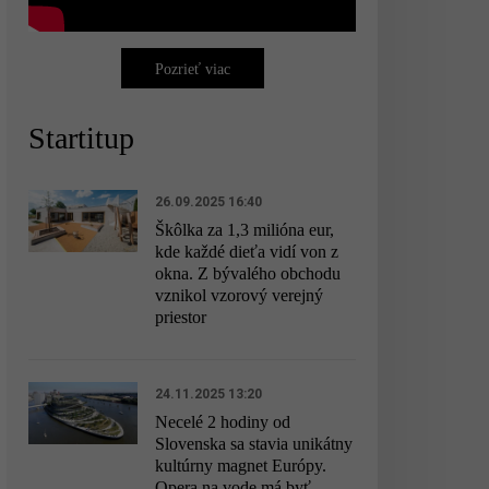
Pozrieť viac
Startitup
26.09.2025 16:40
Škôlka za 1,3 milióna eur,
kde každé dieťa vidí von z
okna. Z bývalého obchodu
vznikol vzorový verejný
priestor
24.11.2025 13:20
Necelé 2 hodiny od
Slovenska sa stavia unikátny
kultúrny magnet Európy.
Opera na vode má byť