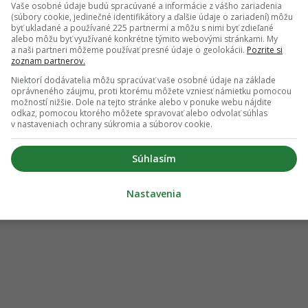
Vaše osobné údaje budú spracúvané a informácie z vášho zariadenia
(súbory cookie, jedinečné identifikátory a ďalšie údaje o zariadení) môžu
byť ukladané a používané 225 partnermi a môžu s nimi byť zdieľané
alebo môžu byť využívané konkrétne týmito webovými stránkami. My
a naši partneri môžeme používať presné údaje o geolokácii.
Pozrite si
zoznam partnerov.
Niektorí dodávatelia môžu spracúvať vaše osobné údaje na základe
oprávneného záujmu, proti ktorému môžete vzniesť námietku pomocou
možností nižšie. Dole na tejto stránke alebo v ponuke webu nájdite
odkaz, pomocou ktorého môžete spravovať alebo odvolať súhlas
v nastaveniach ochrany súkromia a súborov cookie.
Súhlasím
Nastavenia