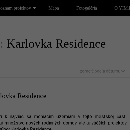
oznam projektov
Mapa
Fotogaléria
O YIM
i:
Karlovka Residence
zoradiť:
podľa dátumu
rlovka Residence
trí k najviac sa meniacim územiam v tejto mestskej časti.
ká množstvo nových rodinných domov, ale aj väčších projektov.
súbor Karlovka Residence.