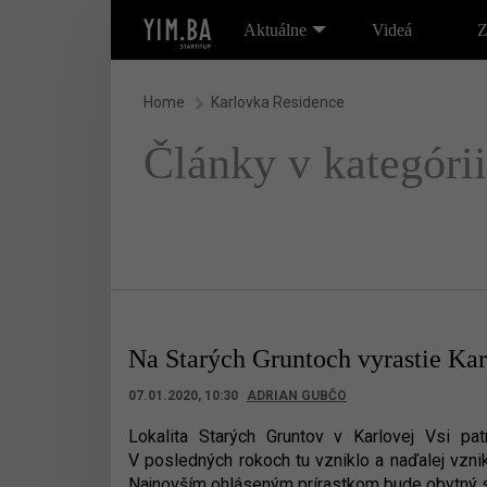
Aktuálne
Videá
Z
Home
Karlovka Residence
Články v kategóri
Na Starých Gruntoch vyrastie Ka
07.01.2020, 10:30
ADRIAN GUBČO
Lokalita Starých Gruntov v Karlovej Vsi pa
V posledných rokoch tu vzniklo a naďalej vzni
Najnovším ohláseným prírastkom bude obytný 