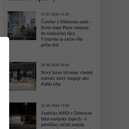
27.07.2026 10:30
Čerešne v Dúbravke rastú –
štvrtá etapa Plaza vstupuje
do realizačnej fázy.
Výstavba sa začne ešte
počas leta
25.06.2026 09:00
Nový luxus bývania: vlastný
exteriér, ktorý funguje ako
ďalšia izba
22.06.2026 13:30
Zastávka MHD v Dúbravke
hlási európsky úspech - v
prestížnej súťaži zaujala