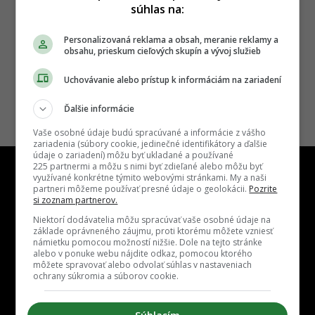
súhlas na:
Personalizovaná reklama a obsah, meranie reklamy a
obsahu, prieskum cieľových skupín a vývoj služieb
Uchovávanie alebo prístup k informáciám na zariadení
Ďalšie informácie
Vaše osobné údaje budú spracúvané a informácie z vášho
zariadenia (súbory cookie, jedinečné identifikátory a ďalšie
údaje o zariadení) môžu byť ukladané a používané
225 partnermi a môžu s nimi byť zdieľané alebo môžu byť
využívané konkrétne týmito webovými stránkami. My a naši
partneri môžeme používať presné údaje o geolokácii.
Pozrite
si zoznam partnerov.
Niektorí dodávatelia môžu spracúvať vaše osobné údaje na
Kontakt
Inzercia
Cenník
Redakcia
Kariéra
základe oprávneného záujmu, proti ktorému môžete vzniesť
námietku pomocou možností nižšie. Dole na tejto stránke
alebo v ponuke webu nájdite odkaz, pomocou ktorého
môžete spravovať alebo odvolať súhlas v nastaveniach
ochrany súkromia a súborov cookie.