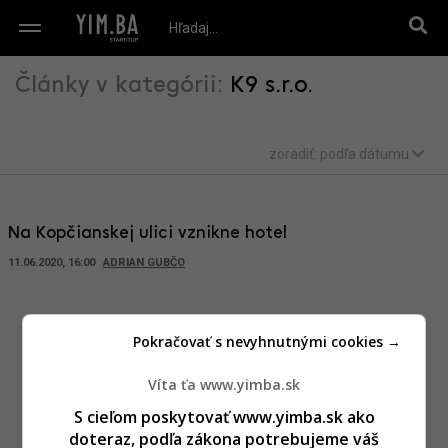
Články v kategórii:
K9 s.r.o.
zoradiť:
podľa dátumu
Na Kopčianskej ulici vznikne hotel
11.06.2020, 16:00
ADRIAN GUBČO
Pokračovať s nevyhnutnými cookies →
Víta ťa www.yimba.sk
S cieľom poskytovať www.yimba.sk ako
doteraz, podľa zákona potrebujeme váš