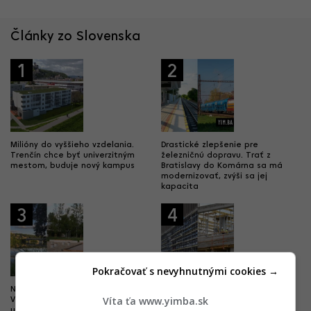
Články zo Slovenska
1
2
Milióny do vyššieho vzdelania.
Drastické zlepšenie pre
Trenčín chce byť univerzitným
železničnú dopravu. Trať z
mestom, buduje nový kampus
Bratislavy do Komárna sa má
modernizovať, zvýši sa jej
kapacita
3
4
Pokračovať s nevyhnutnými cookies →
Nová pýcha mesta kultúry.
Dobré správy z najväčších
Víta ťa www.yimba.sk
Výnimočný park čoskoro doplní
nemocníc. Výstavba veľkých
unikátny most
projektov napreduje, hlásia