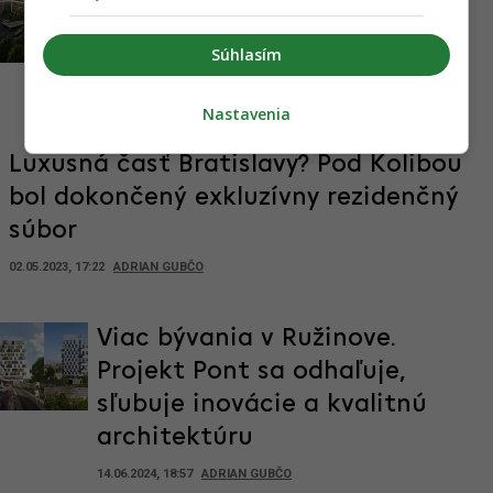
zmenila výzor, majiteľa a
Súhlasím
napreduje vo výstavbe
22.10.2021, 12:05
ADRIAN GUBČO
Nastavenia
Luxusná časť Bratislavy? Pod Kolibou
bol dokončený exkluzívny rezidenčný
súbor
02.05.2023, 17:22
ADRIAN GUBČO
Viac bývania v Ružinove.
Projekt Pont sa odhaľuje,
sľubuje inovácie a kvalitnú
architektúru
14.06.2024, 18:57
ADRIAN GUBČO