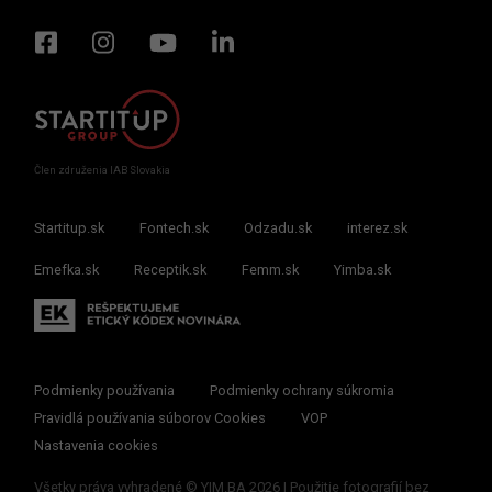
Člen združenia IAB Slovakia
Startitup.sk
Fontech.sk
Odzadu.sk
interez.sk
Emefka.sk
Receptik.sk
Femm.sk
Yimba.sk
Podmienky používania
Podmienky ochrany súkromia
Pravidlá používania súborov Cookies
VOP
Nastavenia cookies
Všetky práva vyhradené © YIM.BA 2026 | Použitie fotografií bez