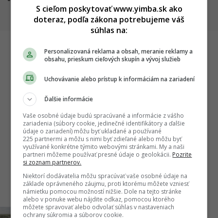
S cieľom poskytovať www.yimba.sk ako
dôležité míľniky
doteraz, podľa zákona potrebujeme váš
súhlas na:
Personalizovaná reklama a obsah, meranie reklamy a
obsahu, prieskum cieľových skupín a vývoj služieb
Startitup
Uchovávanie alebo prístup k informáciám na zariadení
Ďalšie informácie
Vaše osobné údaje budú spracúvané a informácie z vášho
zariadenia (súbory cookie, jedinečné identifikátory a ďalšie
údaje o zariadení) môžu byť ukladané a používané
225 partnermi a môžu s nimi byť zdieľané alebo môžu byť
využívané konkrétne týmito webovými stránkami. My a naši
partneri môžeme používať presné údaje o geolokácii.
Pozrite
si zoznam partnerov.
ávka
Bratislava dostane nové planetárium.
Za 1 deň
Niektorí dodávatelia môžu spracúvať vaše osobné údaje na
vili, je
Odborníci chvália súťaž, lokalita vyvoláva
Výsledk
základe oprávneného záujmu, proti ktorému môžete vzniesť
otázniky
m² (FOT
námietku pomocou možností nižšie. Dole na tejto stránke
alebo v ponuke webu nájdite odkaz, pomocou ktorého
môžete spravovať alebo odvolať súhlas v nastaveniach
Tretia etapa Westparku
ochrany súkromia a súborov cookie.