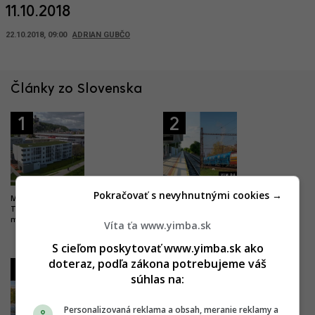
11.10.2018
22.10.2018, 09:00
ADRIAN GUBČO
Články zo Slovenska
1
2
Pokračovať s nevyhnutnými cookies →
Milióny do vyššieho vzdelania.
Drastické zlepšenie pre
Trenčín chce byť univerzitným
železničnú dopravu. Trať z
mestom, buduje nový kampus
Bratislavy do Komárna sa má
Víta ťa www.yimba.sk
modernizovať, zvýši sa jej
kapacita
S cieľom poskytovať www.yimba.sk ako
doteraz, podľa zákona potrebujeme váš
3
4
súhlas na:
Personalizovaná reklama a obsah, meranie reklamy a