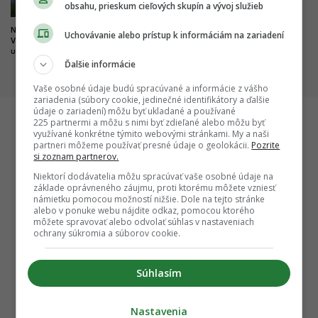
obsahu, prieskum cieľových skupín a vývoj služieb
Nová pýcha mesta kultúry.
Dobré správy z najväčších
Uchovávanie alebo prístup k informáciám na zariadení
Výnimočný park čoskoro doplní
nemocníc. Výstavba veľkých
unikátny most
projektov napreduje, hlásia
Ďalšie informácie
dôležité míľniky
Vaše osobné údaje budú spracúvané a informácie z vášho
zariadenia (súbory cookie, jedinečné identifikátory a ďalšie
údaje o zariadení) môžu byť ukladané a používané
225 partnermi a môžu s nimi byť zdieľané alebo môžu byť
využívané konkrétne týmito webovými stránkami. My a naši
Startitup
partneri môžeme používať presné údaje o geolokácii.
Pozrite
si zoznam partnerov.
Niektorí dodávatelia môžu spracúvať vaše osobné údaje na
základe oprávneného záujmu, proti ktorému môžete vzniesť
námietku pomocou možností nižšie. Dole na tejto stránke
alebo v ponuke webu nájdite odkaz, pomocou ktorého
môžete spravovať alebo odvolať súhlas v nastaveniach
ochrany súkromia a súborov cookie.
Súhlasím
Jedna z najväčších nevyužitých zón v
Z púští 
Nastavenia
ľubuje
Bratislave ožíva: Do súťaže o Zváračák sa
Cestovat