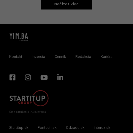
Načitať viac
Kontakt
Inzercia
Cenník
Redakcia
Kariéra
Člen združenia IAB Slovakia
Startitup.sk
Fontech.sk
Odzadu.sk
interez.sk