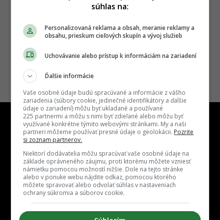
súhlas na:
18.03.2026, 18:00
ADRIAN GUBČO
Personalizovaná reklama a obsah, meranie reklamy a
obsahu, prieskum cieľových skupín a vývoj služieb
Uchovávanie alebo prístup k informáciám na zariadení
Ďalšie informácie
Vaše osobné údaje budú spracúvané a informácie z vášho
zariadenia (súbory cookie, jedinečné identifikátory a ďalšie
údaje o zariadení) môžu byť ukladané a používané
225 partnermi a môžu s nimi byť zdieľané alebo môžu byť
využívané konkrétne týmito webovými stránkami. My a naši
partneri môžeme používať presné údaje o geolokácii.
Pozrite
si zoznam partnerov.
Niektorí dodávatelia môžu spracúvať vaše osobné údaje na
Kontakt
Inzercia
Cenník
Redakcia
Kariéra
základe oprávneného záujmu, proti ktorému môžete vzniesť
námietku pomocou možností nižšie. Dole na tejto stránke
alebo v ponuke webu nájdite odkaz, pomocou ktorého
môžete spravovať alebo odvolať súhlas v nastaveniach
ochrany súkromia a súborov cookie.