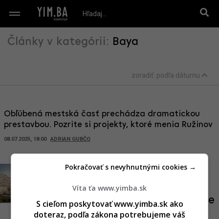
Články v kategórii:
Baya
zoradiť:
podľa dátumu
Obľúbená mestská časť prechádza dramatickou
prestavbou. Pozrite si projekty, ktoré menia Ružinov
08.07.2025, 18:00
ADRIAN GUBČO
Pokračovať s nevyhnutnými cookies →
Nová dominanta Bajkalskej
začína rásť. Baya pridáva prvé
Víta ťa www.yimba.sk
podlažia, developer BTK sľubuje
S cieľom poskytovať www.yimba.sk ako
doteraz, podľa zákona potrebujeme váš
špičkovú kvalitu