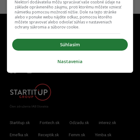
Previous
Niektorí dodávatelia môžu spracúvať vaše osobné údaje na
1
2
základe oprávneného záujmu, proti ktorému môžete vzniesť
námietku pomocou možností nižšie. Dole na tejto stránke
alebo v ponuke webu nájdite odkaz, pomocou ktorého
môžete spravovať alebo odvolať súhlas v nastaveniach
ochrany súkromia a súborov cookie.
Súhlasím
Kontakt
Inzercia
Cenník
Redakcia
Kariéra
Nastavenia
Člen združenia IAB Slovakia
Startitup.sk
Fontech.sk
Odzadu.sk
interez.sk
Emefka.sk
Receptik.sk
Femm.sk
Yimba.sk