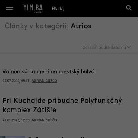
Články v kategórii:
Atrios
zoradiť:
podľa dátumu
Vajnorská sa mení na mestský bulvár
27.07.2020, 09:41
ADRIAN GUBČO
Pri Kuchajde pribudne Polyfunkčný
komplex Zátišie
24.01.2020, 12:30
ADRIAN GUBČO