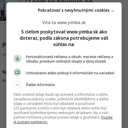
O čom sa hovorilo na
konferencii CEDES 2019?
Pokračovať s nevyhnutnými cookies →
02.10.2019, 10:20
ADRIAN GUBČO
Víta ťa www.yimba.sk
S cieľom poskytovať www.yimba.sk ako
doteraz, podľa zákona potrebujeme váš
súhlas na:
Podhorský pás: Dokončené projekty
17.06.2019, 16:40
ADRIAN GUBČO
Personalizovaná reklama a obsah, meranie reklamy a
obsahu, prieskum cieľových skupín a vývoj služieb
Na návšteve v Rezidencii na Kolibe
Uchovávanie alebo prístup k informáciám na zariadení
04.06.2018, 10:00
ADRIAN GUBČO
Ďalšie informácie
Vaše osobné údaje budú spracúvané a informácie z vášho
zariadenia (súbory cookie, jedinečné identifikátory a ďalšie
Načitať viac
údaje o zariadení) môžu byť ukladané a používané
225 partnermi a môžu s nimi byť zdieľané alebo môžu byť
využívané konkrétne týmito webovými stránkami. My a naši
partneri môžeme používať presné údaje o geolokácii.
Pozrite
si zoznam partnerov.