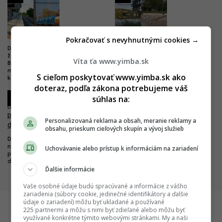
Pokračovať s nevyhnutnými cookies →
Drastické zlepšenie pre
Nová pýcha mesta kultúry.
železničnú dopravu. Trať z
Výnimočný park čoskoro doplní
Víta ťa www.yimba.sk
Bratislavy do Komárna sa má
unikátny most
modernizovať, zvýši sa jej
S cieľom poskytovať www.yimba.sk ako
kapacita
doteraz, podľa zákona potrebujeme váš
3
4
súhlas na:
Personalizovaná reklama a obsah, meranie reklamy a
obsahu, prieskum cieľových skupín a vývoj služieb
Dobré správy z najväčších
nemocníc. Výstavba veľkých
Uchovávanie alebo prístup k informáciám na zariadení
Rozhodujúci míľnik sa blíži. Na
projektov napreduje, hlásia
banskobystrickej nemocnici sa
dôležité míľniky
objavila prvá glajcha
Ďalšie informácie
Vaše osobné údaje budú spracúvané a informácie z vášho
zariadenia (súbory cookie, jedinečné identifikátory a ďalšie
údaje o zariadení) môžu byť ukladané a používané
225 partnermi a môžu s nimi byť zdieľané alebo môžu byť
využívané konkrétne týmito webovými stránkami. My a naši