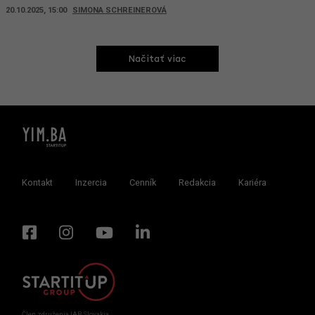
20.10.2025, 15:00
SIMONA SCHREINEROVÁ
Načitať viac
Kontakt
Inzercia
Cenník
Redakcia
Kariéra
Člen združenia IAB Slovakia