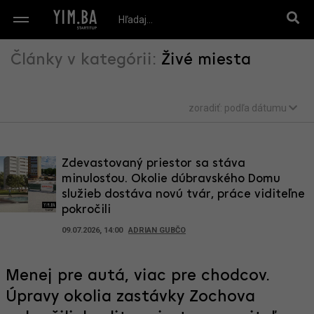
Články v kategórii:
Živé miesta
zoradiť:
podľa dátumu
Zdevastovaný priestor sa stáva
minulosťou. Okolie dúbravského Domu
služieb dostáva novú tvár, práce viditeľne
pokročili
09.07.2026, 14:00
ADRIAN GUBČO
Menej pre autá, viac pre chodcov.
Úpravy okolia zastávky Zochova