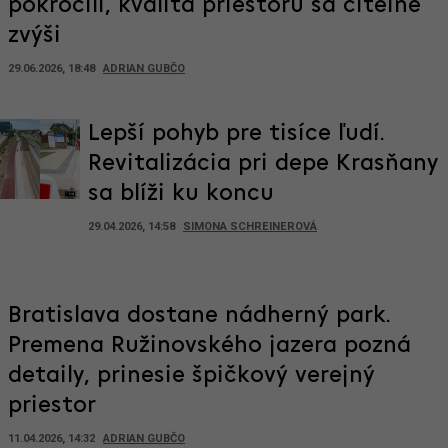
pokročili, kvalita priestoru sa citeľne
zvýši
29.06.2026, 18:48
ADRIAN GUBČO
Lepší pohyb pre tisíce ľudí.
Revitalizácia pri depe Krasňany
sa blíži ku koncu
29.04.2026, 14:58
SIMONA SCHREINEROVÁ
Bratislava dostane nádherný park.
Premena Ružinovského jazera pozná
detaily, prinesie špičkový verejný
priestor
11.04.2026, 14:32
ADRIAN GUBČO