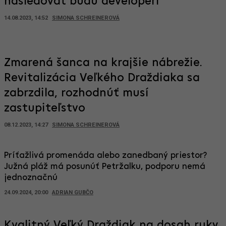
nasledovať budú developeri
14.08.2023, 14:52
SIMONA SCHREINEROVÁ
Zmarená šanca na krajšie nábrežie.
Revitalizácia Veľkého Draždiaka sa
zabrzdila, rozhodnúť musí
zastupiteľstvo
08.12.2023, 14:27
SIMONA SCHREINEROVÁ
Príťažlivá promenáda alebo zanedbaný priestor?
Južná pláž má posunúť Petržalku, podporu nemá
jednoznačnú
24.09.2024, 20:00
ADRIAN GUBČO
Kvalitný Veľký Draždiak na dosah ruky.