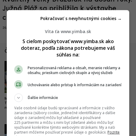
Južná Pláž sa priblížila k výstavbe,
chýba posledné povolenie
Pokračovať s nevyhnutnými cookies →
26.03.2026, 12:19
SIMONA SCHREINEROVÁ
Víta ťa www.yimba.sk
S cieľom poskytovať www.yimba.sk ako
doteraz, podľa zákona potrebujeme váš
Články zo Slovenska
súhlas na:
1
2
Personalizovaná reklama a obsah, meranie reklamy a
obsahu, prieskum cieľových skupín a vývoj služieb
Uchovávanie alebo prístup k informáciám na zariadení
Ďalšie informácie
Milióny do vyššieho vzdelania.
Drastické zlepšenie pre
Trenčín chce byť univerzitným
železničnú dopravu. Trať z
Vaše osobné údaje budú spracúvané a informácie z vášho
mestom, buduje nový kampus
Bratislavy do Komárna sa má
zariadenia (súbory cookie, jedinečné identifikátory a ďalšie
modernizovať, zvýši sa jej
údaje o zariadení) môžu byť ukladané a používané
kapacita
225 partnermi a môžu s nimi byť zdieľané alebo môžu byť
využívané konkrétne týmito webovými stránkami. My a naši
3
4
partneri môžeme používať presné údaje o geolokácii.
Pozrite