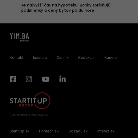
r. Na
Je najvyšší čas na hypotéku: Banky sprísňujú
Začínal
mesta
podmienky a ceny bytov pôjdu hore
segment
značku,
Kontakt
Inzercia
Cenník
Redakcia
Kariéra
Člen združenia IAB Slovakia
Startitup.sk
Fontech.sk
Odzadu.sk
interez.sk