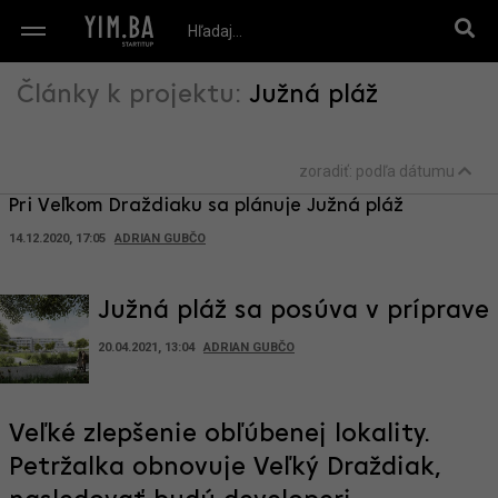
Články k projektu:
Južná pláž
zoradiť:
podľa dátumu
Pri Veľkom Draždiaku sa plánuje Južná pláž
14.12.2020, 17:05
ADRIAN GUBČO
Južná pláž sa posúva v príprave
20.04.2021, 13:04
ADRIAN GUBČO
Veľké zlepšenie obľúbenej lokality.
Petržalka obnovuje Veľký Draždiak,