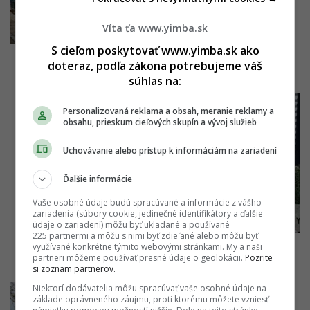
Víta ťa www.yimba.sk
S cieľom poskytovať www.yimba.sk ako
doteraz, podľa zákona potrebujeme váš
súhlas na:
Personalizovaná reklama a obsah, meranie reklamy a
obsahu, prieskum cieľových skupín a vývoj služieb
Uchovávanie alebo prístup k informáciám na zariadení
Ďalšie informácie
Vaše osobné údaje budú spracúvané a informácie z vášho
zariadenia (súbory cookie, jedinečné identifikátory a ďalšie
údaje o zariadení) môžu byť ukladané a používané
225 partnermi a môžu s nimi byť zdieľané alebo môžu byť
využívané konkrétne týmito webovými stránkami. My a naši
partneri môžeme používať presné údaje o geolokácii.
Pozrite
si zoznam partnerov.
Niektorí dodávatelia môžu spracúvať vaše osobné údaje na
základe oprávneného záujmu, proti ktorému môžete vzniesť