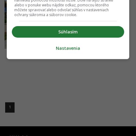
námietku pomocou možností nižšie. Dole na tejto stránke
alebo v ponuke webu nájdite odkaz, pomocou ktorého
môžete spravovať alebo odvolať súhlas v nastaveniach
ochrany súkromia a súborov cookie.
Súhlasím
Nastavenia
1