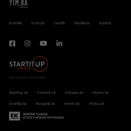
Kontakt
Inzercia
Cenník
Redakcia
Kariéra
Člen združenia IAB Slovakia
Startitup.sk
Fontech.sk
Odzadu.sk
interez.sk
Emefka.sk
Receptik.sk
Femm.sk
Yimba.sk