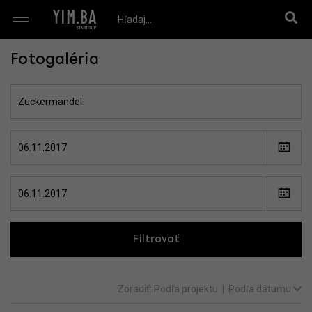
Fotogaléria
Filtrovať
Zoradiť:
Podľa projektu
|
Podľa dátumu