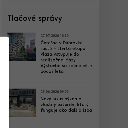
Tlačové správy
27.07.2026 10:30
Čerešne v Dúbravke
rastú – štvrtá etapa
Plaza vstupuje do
realizačnej fázy.
Výstavba sa začne ešte
počas leta
25.06.2026 09:00
Nový luxus bývania:
vlastný exteriér, ktorý
funguje ako ďalšia izba