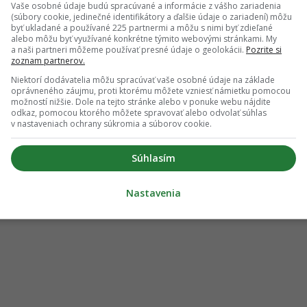
Vaše osobné údaje budú spracúvané a informácie z vášho zariadenia
(súbory cookie, jedinečné identifikátory a ďalšie údaje o zariadení) môžu
byť ukladané a používané 225 partnermi a môžu s nimi byť zdieľané
alebo môžu byť využívané konkrétne týmito webovými stránkami. My
a naši partneri môžeme používať presné údaje o geolokácii.
Pozrite si
zoznam partnerov.
Niektorí dodávatelia môžu spracúvať vaše osobné údaje na základe
oprávneného záujmu, proti ktorému môžete vzniesť námietku pomocou
možností nižšie. Dole na tejto stránke alebo v ponuke webu nájdite
odkaz, pomocou ktorého môžete spravovať alebo odvolať súhlas
v nastaveniach ochrany súkromia a súborov cookie.
Súhlasím
Nastavenia