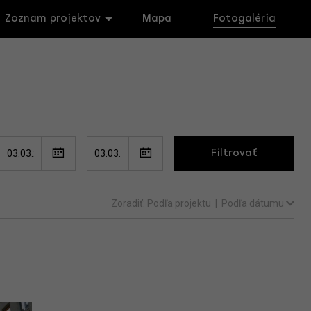
Zoznam projektov
Mapa
Fotogaléria
Filtrovať
Zoradiť:
Podľa projektu
|
Podľa dátumu