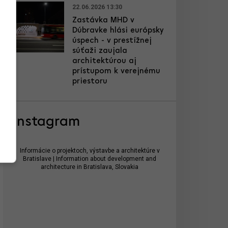
22.06.2026 13:30
Zastávka MHD v
Dúbravke hlási európsky
úspech - v prestížnej
súťaži zaujala
architektúrou aj
prístupom k verejnému
priestoru
Instagram
Informácie o projektoch, výstavbe a architektúre v
Bratislave | Information about development and
architecture in Bratislava, Slovakia