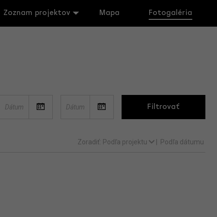
Zoznam projektov
Mapa
Fotogaléria
Filtrovať
Zoradiť:
Podľa projektu
|
Podľa dátumu