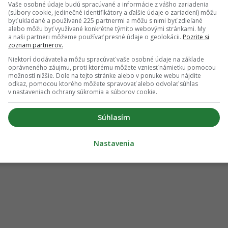
Vaše osobné údaje budú spracúvané a informácie z vášho zariadenia
(súbory cookie, jedinečné identifikátory a ďalšie údaje o zariadení) môžu
byť ukladané a používané 225 partnermi a môžu s nimi byť zdieľané
alebo môžu byť využívané konkrétne týmito webovými stránkami. My
a naši partneri môžeme používať presné údaje o geolokácii.
Pozrite si
zoznam partnerov.
Niektorí dodávatelia môžu spracúvať vaše osobné údaje na základe
oprávneného záujmu, proti ktorému môžete vzniesť námietku pomocou
možností nižšie. Dole na tejto stránke alebo v ponuke webu nájdite
odkaz, pomocou ktorého môžete spravovať alebo odvolať súhlas
v nastaveniach ochrany súkromia a súborov cookie.
Súhlasím
Nastavenia