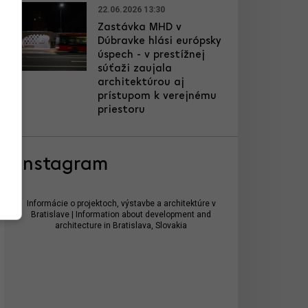
22.06.2026 13:30
Zastávka MHD v
Dúbravke hlási európsky
úspech - v prestížnej
súťaži zaujala
architektúrou aj
prístupom k verejnému
priestoru
Instagram
Informácie o projektoch, výstavbe a architektúre v
Bratislave | Information about development and
architecture in Bratislava, Slovakia