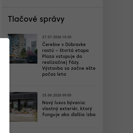
Tlačové správy
27.07.2026 10:30
Čerešne v Dúbravke
rastú – štvrtá etapa
Plaza vstupuje do
realizačnej fázy.
Výstavba sa začne ešte
počas leta
25.06.2026 09:00
Nový luxus bývania:
vlastný exteriér, ktorý
funguje ako ďalšia izba