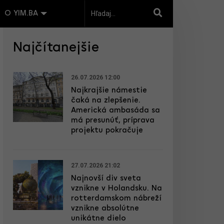
O YIM.BA
Najčítanejšie
26.07.2026 12:00
Najkrajšie námestie
čaká na zlepšenie.
Americká ambasáda sa
má presunúť, príprava
projektu pokračuje
27.07.2026 21:02
Najnovší div sveta
vznikne v Holandsku. Na
rotterdamskom nábreží
vznikne absolútne
unikátne dielo