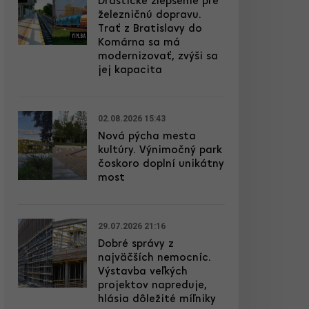
Drastické zlepšenie pre
železničnú dopravu.
Trať z Bratislavy do
Komárna sa má
modernizovať, zvýši sa
jej kapacita
02.08.2026 15:43
Nová pýcha mesta
kultúry. Výnimočný park
čoskoro doplní unikátny
most
29.07.2026 21:16
Dobré správy z
najväčších nemocníc.
Výstavba veľkých
projektov napreduje,
hlásia dôležité míľniky