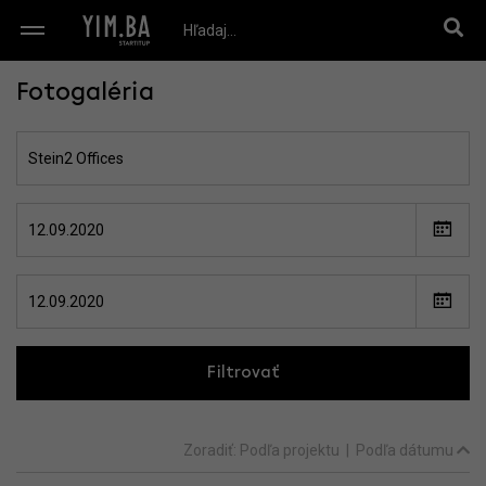
Fotogaléria
Filtrovať
Zoradiť:
Podľa projektu
|
Podľa dátumu