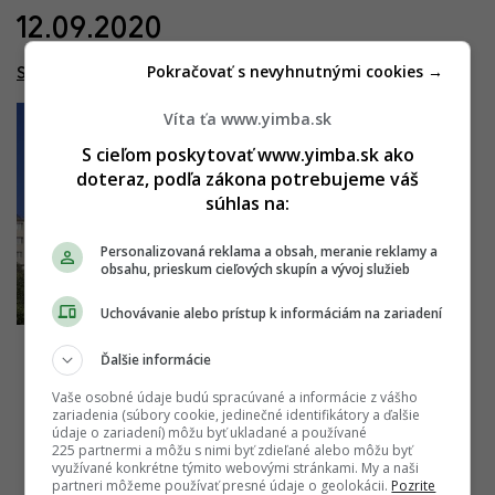
12.09.2020
Pokračovať s nevyhnutnými cookies →
Stein2 Offices
Víta ťa www.yimba.sk
S cieľom poskytovať www.yimba.sk ako
doteraz, podľa zákona potrebujeme váš
súhlas na:
Personalizovaná reklama a obsah, meranie reklamy a
obsahu, prieskum cieľových skupín a vývoj služieb
Uchovávanie alebo prístup k informáciám na zariadení
Ďalšie informácie
Vaše osobné údaje budú spracúvané a informácie z vášho
zariadenia (súbory cookie, jedinečné identifikátory a ďalšie
údaje o zariadení) môžu byť ukladané a používané
225 partnermi a môžu s nimi byť zdieľané alebo môžu byť
využívané konkrétne týmito webovými stránkami. My a naši
partneri môžeme používať presné údaje o geolokácii.
Pozrite