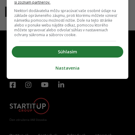
si zoznam partnerov.
Niektorí dodávatelia môžu spracúvať vaše osobné údaje na
1
základe oprávneného záujmu, proti ktorému môžete vzniesť
námietku pomocou možností nižšie. Dole na tejto stránke
alebo v ponuke webu nájdite odkaz, pomocou ktorého
môžete spravovať alebo odvolať súhlas v nastaveniach
ochrany súkromia a súborov cookie.
Súhlasím
Kontakt
Inzercia
Cenník
Redakcia
Kariéra
Nastavenia
Člen združenia IAB Slovakia