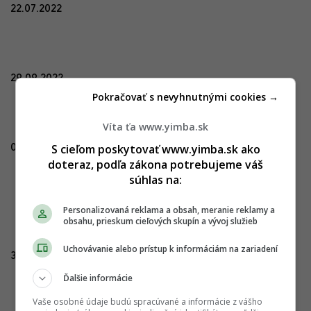
22.07.2022
29.09.2022
Pokračovať s nevyhnutnými cookies →
Víta ťa www.yimba.sk
S cieľom poskytovať www.yimba.sk ako
04.12.2022
doteraz, podľa zákona potrebujeme váš
súhlas na:
Personalizovaná reklama a obsah, meranie reklamy a
obsahu, prieskum cieľových skupín a vývoj služieb
Uchovávanie alebo prístup k informáciám na zariadení
31.01.2023
Ďalšie informácie
Vaše osobné údaje budú spracúvané a informácie z vášho