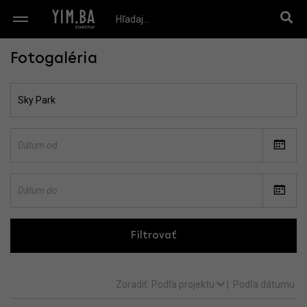
Fotogaléria
Filtrovať
Zoradiť:
Podľa projektu
|
Podľa dátumu