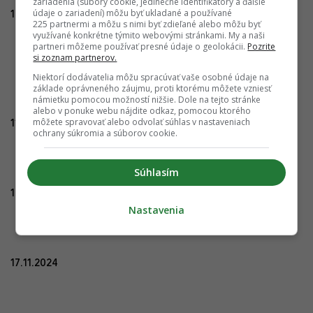
zariadenia (súbory cookie, jedinečné identifikátory a ďalšie
údaje o zariadení) môžu byť ukladané a používané
17.04.2024
225 partnermi a môžu s nimi byť zdieľané alebo môžu byť
využívané konkrétne týmito webovými stránkami. My a naši
partneri môžeme používať presné údaje o geolokácii.
Pozrite
si zoznam partnerov.
Niektorí dodávatelia môžu spracúvať vaše osobné údaje na
základe oprávneného záujmu, proti ktorému môžete vzniesť
námietku pomocou možností nižšie. Dole na tejto stránke
alebo v ponuke webu nájdite odkaz, pomocou ktorého
môžete spravovať alebo odvolať súhlas v nastaveniach
11.08.2024
ochrany súkromia a súborov cookie.
Súhlasím
10.10.2024
Nastavenia
17.11.2024