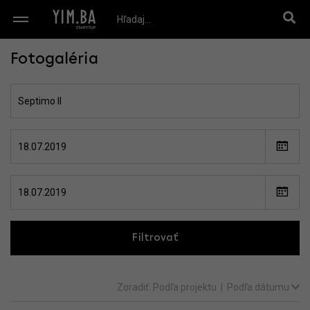
Fotogaléria
Filtrovať
Zoradiť:
Podľa projektu
|
Podľa dátumu