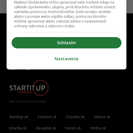
Niektorí dodávatelia môžu spracúvať vaše osobné údaje na
základe oprávneného záujmu, proti ktorému môžete vzniesť
námietku pomocou možností nižšie. Dole na tejto stránke
alebo v ponuke webu nájdite odkaz, pomocou ktorého
môžete spravovať alebo odvolať súhlas v nastaveniach
ochrany súkromia a súborov cookie.
Súhlasím
Kontakt
Inzercia
Cenník
Redakcia
Kariéra
Nastavenia
Člen združenia IAB Slovakia
Startitup.sk
Fontech.sk
Odzadu.sk
interez.sk
Emefka.sk
Receptik.sk
Femm.sk
Yimba.sk