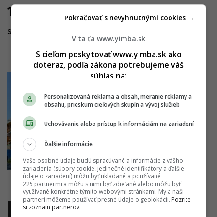
18.07.2019
Pokračovať s nevyhnutnými cookies →
Septimo II
Víta ťa www.yimba.sk
S cieľom poskytovať www.yimba.sk ako
doteraz, podľa zákona potrebujeme váš
súhlas na:
Personalizovaná reklama a obsah, meranie reklamy a
obsahu, prieskum cieľových skupín a vývoj služieb
Uchovávanie alebo prístup k informáciám na zariadení
Ďalšie informácie
Vaše osobné údaje budú spracúvané a informácie z vášho
zariadenia (súbory cookie, jedinečné identifikátory a ďalšie
údaje o zariadení) môžu byť ukladané a používané
225 partnermi a môžu s nimi byť zdieľané alebo môžu byť
využívané konkrétne týmito webovými stránkami. My a naši
partneri môžeme používať presné údaje o geolokácii.
Pozrite
si zoznam partnerov.
1