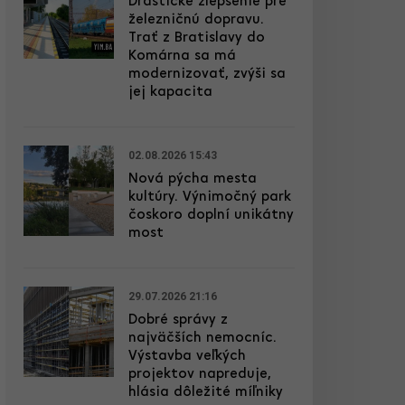
Drastické zlepšenie pre
železničnú dopravu.
Trať z Bratislavy do
Komárna sa má
modernizovať, zvýši sa
jej kapacita
02.08.2026 15:43
Nová pýcha mesta
kultúry. Výnimočný park
čoskoro doplní unikátny
most
29.07.2026 21:16
Dobré správy z
najväčších nemocníc.
Výstavba veľkých
projektov napreduje,
hlásia dôležité míľniky