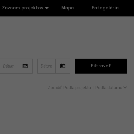
Zoznam projektov
Mapa
Fotogaléria
Filtrovať
Zoradiť:
Podľa projektu
|
Podľa dátumu