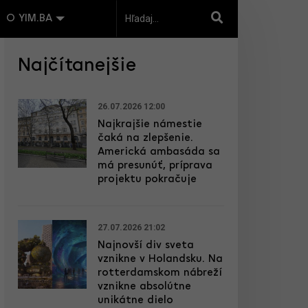
O YIM.BA
Najčítanejšie
26.07.2026 12:00
Najkrajšie námestie
čaká na zlepšenie.
Americká ambasáda sa
má presunúť, príprava
projektu pokračuje
27.07.2026 21:02
Najnovší div sveta
vznikne v Holandsku. Na
rotterdamskom nábreží
vznikne absolútne
unikátne dielo