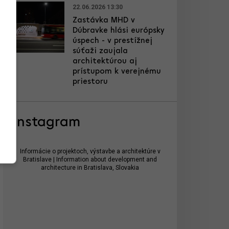
22.06.2026 13:30
Zastávka MHD v
Dúbravke hlási európsky
úspech - v prestížnej
súťaži zaujala
architektúrou aj
prístupom k verejnému
priestoru
Instagram
Informácie o projektoch, výstavbe a architektúre v
Bratislave | Information about development and
architecture in Bratislava, Slovakia