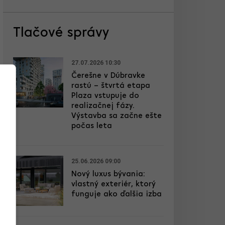
Tlačové správy
27.07.2026 10:30
Čerešne v Dúbravke
rastú – štvrtá etapa
Plaza vstupuje do
realizačnej fázy.
Výstavba sa začne ešte
počas leta
25.06.2026 09:00
Nový luxus bývania:
vlastný exteriér, ktorý
funguje ako ďalšia izba