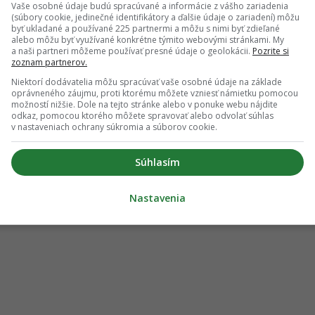
Vaše osobné údaje budú spracúvané a informácie z vášho zariadenia
(súbory cookie, jedinečné identifikátory a ďalšie údaje o zariadení) môžu
byť ukladané a používané 225 partnermi a môžu s nimi byť zdieľané
alebo môžu byť využívané konkrétne týmito webovými stránkami. My
a naši partneri môžeme používať presné údaje o geolokácii.
Pozrite si
zoznam partnerov.
Niektorí dodávatelia môžu spracúvať vaše osobné údaje na základe
oprávneného záujmu, proti ktorému môžete vzniesť námietku pomocou
možností nižšie. Dole na tejto stránke alebo v ponuke webu nájdite
odkaz, pomocou ktorého môžete spravovať alebo odvolať súhlas
v nastaveniach ochrany súkromia a súborov cookie.
Súhlasím
Nastavenia