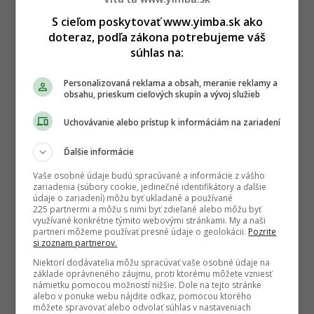
20.02.2022
S cieľom poskytovať www.yimba.sk ako
doteraz, podľa zákona potrebujeme váš
Palma
súhlas na:
Personalizovaná reklama a obsah, meranie reklamy a
obsahu, prieskum cieľových skupín a vývoj služieb
Uchovávanie alebo prístup k informáciám na zariadení
1
Ďalšie informácie
Vaše osobné údaje budú spracúvané a informácie z vášho
Kontakt
zariadenia (súbory cookie, jedinečné identifikátory a ďalšie
Inzercia
údaje o zariadení) môžu byť ukladané a používané
225 partnermi a môžu s nimi byť zdieľané alebo môžu byť
Cenník
využívané konkrétne týmito webovými stránkami. My a naši
Redakcia
partneri môžeme používať presné údaje o geolokácii.
Pozrite
si zoznam partnerov.
Kariéra
Niektorí dodávatelia môžu spracúvať vaše osobné údaje na
základe oprávneného záujmu, proti ktorému môžete vzniesť
námietku pomocou možností nižšie. Dole na tejto stránke
alebo v ponuke webu nájdite odkaz, pomocou ktorého
môžete spravovať alebo odvolať súhlas v nastaveniach