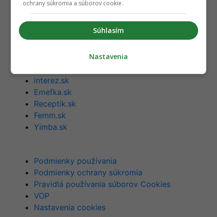
ochrany súkromia a súborov cookie.
Člen združenia IAB Slovakia
Súhlasím
Startitup.sk
Nastavenia
Fontech.sk
Odzadu.sk
interez.sk
Emefka.sk
Receptik.sk
Femm.sk
Yimba.sk
Podmienky používania
Podmienky ochrany súkromia
Pravidlá používania súborov Cookies
VOP
Nastavenia cookies