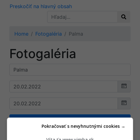
Preskočiť na hlavný obsah
Home
Fotogaléria
Palma
Fotogaléria
Filtrovať
Pokračovať s nevyhnutnými cookies →
Zoradiť:
Podľa projektu
|
Podľa dátumu
Víta ťa www.yimba.sk