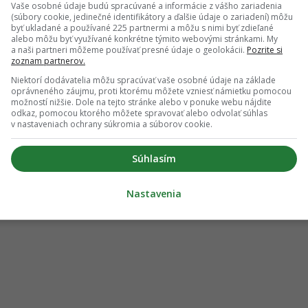
Vaše osobné údaje budú spracúvané a informácie z vášho zariadenia
(súbory cookie, jedinečné identifikátory a ďalšie údaje o zariadení) môžu
byť ukladané a používané 225 partnermi a môžu s nimi byť zdieľané
alebo môžu byť využívané konkrétne týmito webovými stránkami. My
a naši partneri môžeme používať presné údaje o geolokácii.
Pozrite si
zoznam partnerov.
Niektorí dodávatelia môžu spracúvať vaše osobné údaje na základe
oprávneného záujmu, proti ktorému môžete vzniesť námietku pomocou
možností nižšie. Dole na tejto stránke alebo v ponuke webu nájdite
odkaz, pomocou ktorého môžete spravovať alebo odvolať súhlas
v nastaveniach ochrany súkromia a súborov cookie.
Súhlasím
Nastavenia