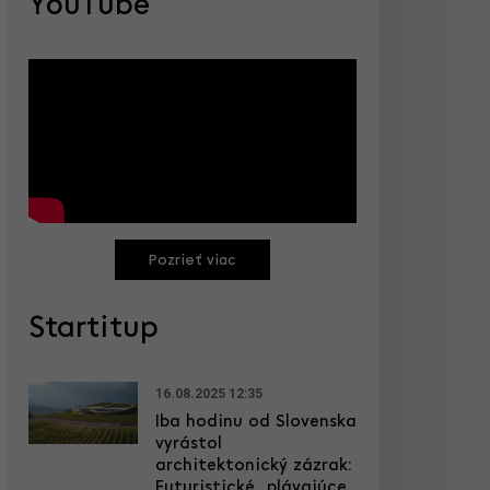
YouTube
Pozrieť viac
Startitup
16.08.2025 12:35
Iba hodinu od Slovenska
vyrástol
architektonický zázrak:
Futuristické „plávajúce