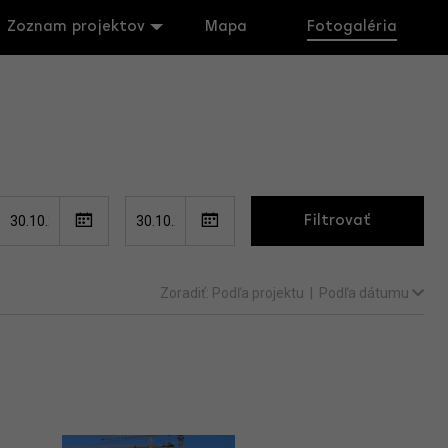
Zoznam projektov
Mapa
Fotogaléria
Filtrovať
Zoradiť:
Podľa projektu
|
Podľa dátumu