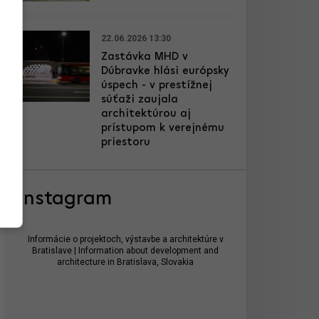
22.06.2026 13:30
Zastávka MHD v
Dúbravke hlási európsky
úspech - v prestížnej
súťaži zaujala
architektúrou aj
prístupom k verejnému
priestoru
Instagram
Informácie o projektoch, výstavbe a architektúre v
Bratislave | Information about development and
architecture in Bratislava, Slovakia