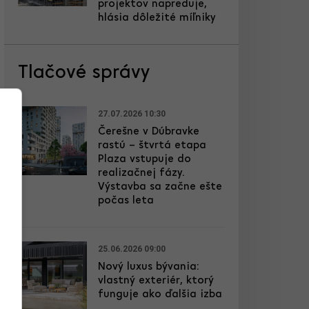
projektov napreduje,
hlásia dôležité míľniky
Tlačové správy
27.07.2026 10:30
Čerešne v Dúbravke
rastú – štvrtá etapa
Plaza vstupuje do
realizačnej fázy.
Výstavba sa začne ešte
počas leta
25.06.2026 09:00
Nový luxus bývania:
vlastný exteriér, ktorý
funguje ako ďalšia izba