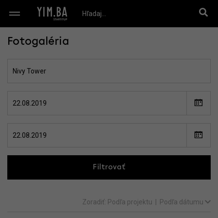
Fotogaléria
Filtrovať
Zoradiť:
Podľa projektu
|
Podľa dátumu