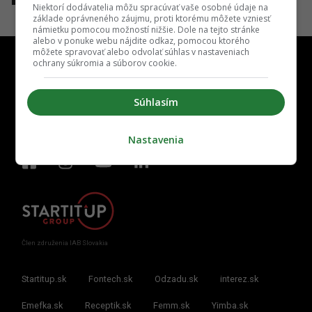
Niektorí dodávatelia môžu spracúvať vaše osobné údaje na
základe oprávneného záujmu, proti ktorému môžete vzniesť
námietku pomocou možností nižšie. Dole na tejto stránke
alebo v ponuke webu nájdite odkaz, pomocou ktorého
môžete spravovať alebo odvolať súhlas v nastaveniach
ochrany súkromia a súborov cookie.
Súhlasím
Kontakt
Inzercia
Cenník
Redakcia
Kariéra
Nastavenia
Člen združenia IAB Slovakia
Startitup.sk
Fontech.sk
Odzadu.sk
interez.sk
Emefka.sk
Receptik.sk
Femm.sk
Yimba.sk