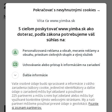
22.08.2019
Pokračovať s nevyhnutnými cookies →
Nivy Tower
Víta ťa www.yimba.sk
S cieľom poskytovať www.yimba.sk ako
doteraz, podľa zákona potrebujeme váš
súhlas na:
Personalizovaná reklama a obsah, meranie reklamy a
obsahu, prieskum cieľových skupín a vývoj služieb
Uchovávanie alebo prístup k informáciám na zariadení
Ďalšie informácie
Vaše osobné údaje budú spracúvané a informácie z vášho
zariadenia (súbory cookie, jedinečné identifikátory a ďalšie
údaje o zariadení) môžu byť ukladané a používané
225 partnermi a môžu s nimi byť zdieľané alebo môžu byť
využívané konkrétne týmito webovými stránkami. My a naši
partneri môžeme používať presné údaje o geolokácii.
Pozrite
si zoznam partnerov.
1