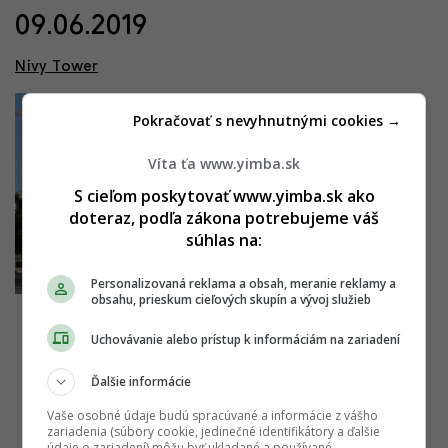
09.06.2019
Nivy Tower
Pokračovať s nevyhnutnými cookies →
Víta ťa www.yimba.sk
S cieľom poskytovať www.yimba.sk ako
doteraz, podľa zákona potrebujeme váš
súhlas na:
Personalizovaná reklama a obsah, meranie reklamy a
obsahu, prieskum cieľových skupín a vývoj služieb
Uchovávanie alebo prístup k informáciám na zariadení
Ďalšie informácie
Vaše osobné údaje budú spracúvané a informácie z vášho
zariadenia (súbory cookie, jedinečné identifikátory a ďalšie
údaje o zariadení) môžu byť ukladané a používané