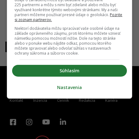
225 partnermi a môžu s nimi byť zdieľané alebo môžu byť
využívané konkrétne týmito webovými stránkami. My a naši
partneri môžeme používať presné údaje o geolokácii.
Pozrite
si zoznam partnerov.
Niektorí dodávatelia môžu spracúvať vaše osobné údaje na
základe oprávneného záujmu, proti ktorému môžete vzniesť
námietku pomocou možností nižšie. Dole na tejto stránke
alebo v ponuke webu nájdite odkaz, pomocou ktorého
1
môžete spravovať alebo odvolať súhlas v nastaveniach
ochrany súkromia a súborov cookie.
Súhlasím
Nastavenia
Kontakt
Inzercia
Cenník
Redakcia
Kariéra