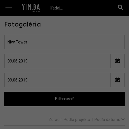
Fotogaléria
Filtrovať
Zoradiť:
Podľa projektu
|
Podľa dátumu