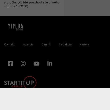
storočia. „Každé poschodie je z iného
obdobia“ (FOTO)
Kontakt
Inzercia
Cenník
Redakcia
Kariéra
Člen združenia IAB Slovakia
Startitup.sk
Fontech.sk
Odzadu.sk
interez.sk