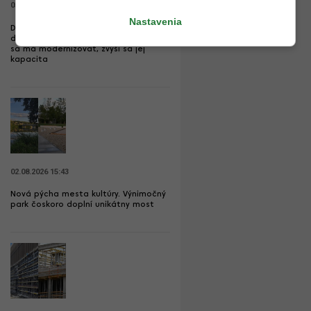
05.08.2026 20:28
Nastavenia
Drastické zlepšenie pre železničnú
dopravu. Trať z Bratislavy do Komárna
sa má modernizovať, zvýši sa jej
kapacita
02.08.2026 15:43
Nová pýcha mesta kultúry. Výnimočný
park čoskoro doplní unikátny most