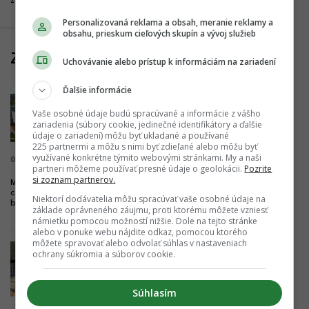
živším miestom
Personalizovaná reklama a obsah, meranie reklamy a
obsahu, prieskum cieľových skupín a vývoj služieb
Zo Slovenska
Uchovávanie alebo prístup k informáciám na zariadení
Ďalšie informácie
Vaše osobné údaje budú spracúvané a informácie z vášho
zariadenia (súbory cookie, jedinečné identifikátory a ďalšie
údaje o zariadení) môžu byť ukladané a používané
225 partnermi a môžu s nimi byť zdieľané alebo môžu byť
využívané konkrétne týmito webovými stránkami. My a naši
06.08.2026 21:32
partneri môžeme používať presné údaje o geolokácii.
Pozrite
si zoznam partnerov.
Milióny do vyššieho vzdelania. Trenčín
chce byť univerzitným mestom,
Niektorí dodávatelia môžu spracúvať vaše osobné údaje na
buduje nový kampus
základe oprávneného záujmu, proti ktorému môžete vzniesť
námietku pomocou možností nižšie. Dole na tejto stránke
alebo v ponuke webu nájdite odkaz, pomocou ktorého
môžete spravovať alebo odvolať súhlas v nastaveniach
ochrany súkromia a súborov cookie.
Súhlasím