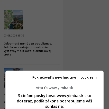
03.08.2026 15:32
Odbornosť nahrádza populizmus.
Petržalka zvažuje obmedzenie
výstavby v blízkosti električkovej
trate
Pokračovať s nevyhnutnými cookies →
Víta ťa www.yimba.sk
25.07.2026 11:26
S cieľom poskytovať www.yimba.sk ako
doteraz, podľa zákona potrebujeme váš
Stometrová veža a viac bývania.
súhlas na:
Istropolis ohlasuje úpravy, bude ešte