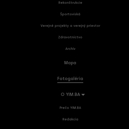
Rekonštrukcie
Športoviská
Verejné projekty a verejný priestor
Zdravotníctvo
Archív
Mapa
Fotogaléria
O YIM.BA
Prečo YIM.BA
Redakcia