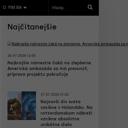
O YIM.BA
Najčítanejšie
26.07.2026 12:00
Najkrajšie námestie čaká na zlepšenie.
Americká ambasáda sa má presunúť,
príprava projektu pokračuje
27.07.2026 21:02
Najnovší div sveta
vznikne v Holandsku. Na
rotterdamskom nábreží
vznikne absolútne
unikátne dielo