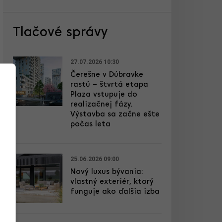
Tlačové správy
27.07.2026 10:30
Čerešne v Dúbravke
rastú – štvrtá etapa
Plaza vstupuje do
realizačnej fázy.
Výstavba sa začne ešte
počas leta
25.06.2026 09:00
Nový luxus bývania:
vlastný exteriér, ktorý
funguje ako ďalšia izba