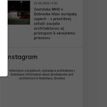
22.06.2026 13:30
Zastávka MHD v
Dúbravke hlási európsky
úspech - v prestížnej
súťaži zaujala
architektúrou aj
prístupom k verejnému
priestoru
Instagram
Informácie o projektoch, výstavbe a architektúre v
Bratislave | Information about development and
architecture in Bratislava, Slovakia