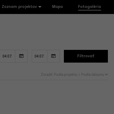
Zoznam projektov
Mapa
Fotogaléria
Filtrovať
Zoradiť:
Podľa projektu
|
Podľa dátumu