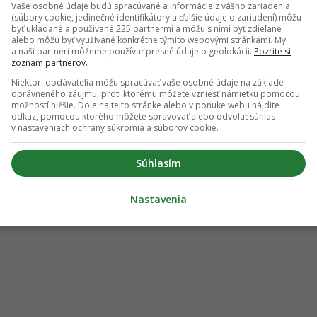
Vaše osobné údaje budú spracúvané a informácie z vášho zariadenia
(súbory cookie, jedinečné identifikátory a ďalšie údaje o zariadení) môžu
byť ukladané a používané 225 partnermi a môžu s nimi byť zdieľané
alebo môžu byť využívané konkrétne týmito webovými stránkami. My
a naši partneri môžeme používať presné údaje o geolokácii.
Pozrite si
zoznam partnerov.
Niektorí dodávatelia môžu spracúvať vaše osobné údaje na základe
oprávneného záujmu, proti ktorému môžete vzniesť námietku pomocou
možností nižšie. Dole na tejto stránke alebo v ponuke webu nájdite
odkaz, pomocou ktorého môžete spravovať alebo odvolať súhlas
v nastaveniach ochrany súkromia a súborov cookie.
Súhlasím
Nastavenia