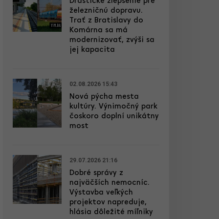
Drastické zlepšenie pre
železničnú dopravu.
Trať z Bratislavy do
Komárna sa má
modernizovať, zvýši sa
jej kapacita
02.08.2026 15:43
Nová pýcha mesta
kultúry. Výnimočný park
čoskoro doplní unikátny
most
29.07.2026 21:16
Dobré správy z
najväčších nemocníc.
Výstavba veľkých
projektov napreduje,
hlásia dôležité míľniky