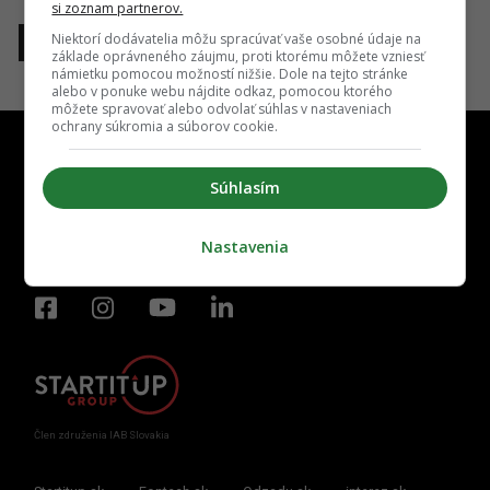
si zoznam partnerov.
Niektorí dodávatelia môžu spracúvať vaše osobné údaje na
1
základe oprávneného záujmu, proti ktorému môžete vzniesť
námietku pomocou možností nižšie. Dole na tejto stránke
alebo v ponuke webu nájdite odkaz, pomocou ktorého
môžete spravovať alebo odvolať súhlas v nastaveniach
ochrany súkromia a súborov cookie.
Súhlasím
Kontakt
Inzercia
Cenník
Redakcia
Kariéra
Nastavenia
Člen združenia IAB Slovakia