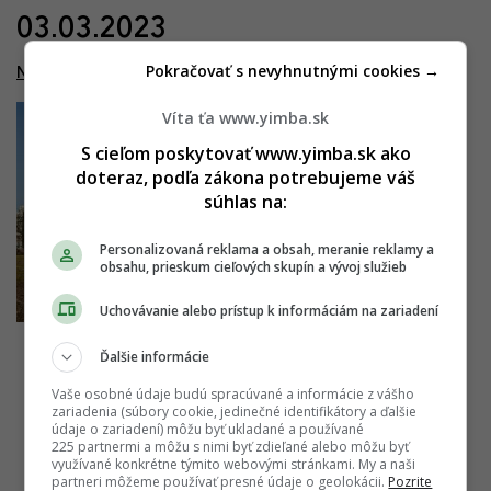
03.03.2023
Pokračovať s nevyhnutnými cookies →
Nesto
Víta ťa www.yimba.sk
S cieľom poskytovať www.yimba.sk ako
doteraz, podľa zákona potrebujeme váš
súhlas na:
Personalizovaná reklama a obsah, meranie reklamy a
obsahu, prieskum cieľových skupín a vývoj služieb
Uchovávanie alebo prístup k informáciám na zariadení
Ďalšie informácie
Vaše osobné údaje budú spracúvané a informácie z vášho
zariadenia (súbory cookie, jedinečné identifikátory a ďalšie
údaje o zariadení) môžu byť ukladané a používané
225 partnermi a môžu s nimi byť zdieľané alebo môžu byť
využívané konkrétne týmito webovými stránkami. My a naši
partneri môžeme používať presné údaje o geolokácii.
Pozrite