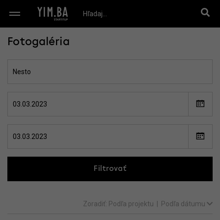
Fotogaléria
Filtrovať
Zoradiť:
Podľa projektu
|
Podľa dátumu