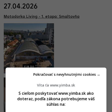
27.04.2026
Matadorka Living - 1. etapa: Smaltovňa
Pokračovať s nevyhnutnými cookies →
Víta ťa www.yimba.sk
S cieľom poskytovať www.yimba.sk ako
doteraz, podľa zákona potrebujeme váš
súhlas na: