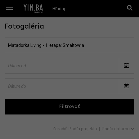
Fotogaléria
Filtrovať
Zoradiť:
Podľa projektu
|
Podľa dátumu