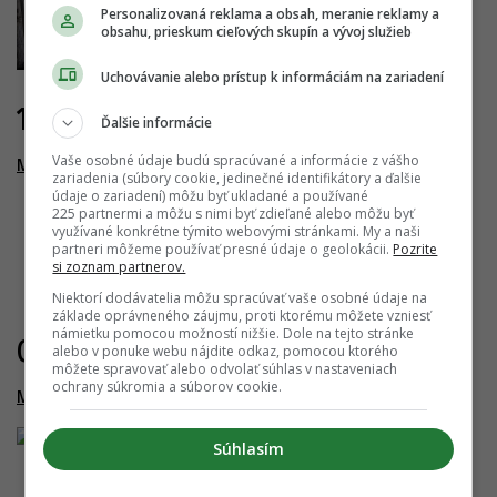
Personalizovaná reklama a obsah, meranie reklamy a
obsahu, prieskum cieľových skupín a vývoj služieb
Uchovávanie alebo prístup k informáciám na zariadení
14.12.2025
Ďalšie informácie
Vaše osobné údaje budú spracúvané a informácie z vášho
Matadorka Living - 1. etapa: Smaltovňa
zariadenia (súbory cookie, jedinečné identifikátory a ďalšie
údaje o zariadení) môžu byť ukladané a používané
225 partnermi a môžu s nimi byť zdieľané alebo môžu byť
využívané konkrétne týmito webovými stránkami. My a naši
partneri môžeme používať presné údaje o geolokácii.
Pozrite
si zoznam partnerov.
Niektorí dodávatelia môžu spracúvať vaše osobné údaje na
základe oprávneného záujmu, proti ktorému môžete vzniesť
námietku pomocou možností nižšie. Dole na tejto stránke
06.12.2018
alebo v ponuke webu nájdite odkaz, pomocou ktorého
môžete spravovať alebo odvolať súhlas v nastaveniach
ochrany súkromia a súborov cookie.
Matadorka Living - 1. etapa: Smaltovňa
Súhlasím