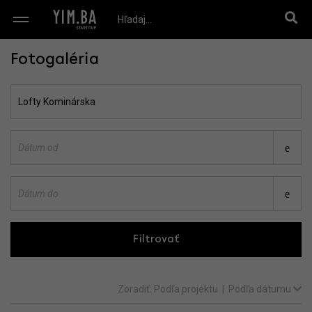
Fotogaléria
Filtrovať
Zoradiť:
Podľa projektu
|
Podľa dátumu