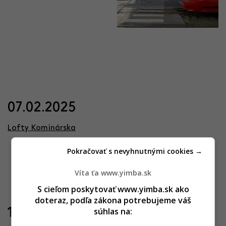
07.02.2025
Lofty Kominárska
Pokračovať s nevyhnutnými cookies →
Víta ťa www.yimba.sk
S cieľom poskytovať www.yimba.sk ako
doteraz, podľa zákona potrebujeme váš
19.04.2024
súhlas na: