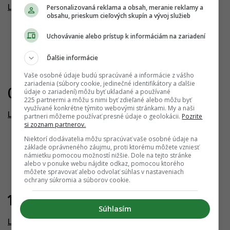
Personalizovaná reklama a obsah, meranie reklamy a
Lofty Kominárska
obsahu, prieskum cieľových skupín a vývoj služieb
Uchovávanie alebo prístup k informáciám na zariadení
Ďalšie informácie
Vaše osobné údaje budú spracúvané a informácie z vášho
zariadenia (súbory cookie, jedinečné identifikátory a ďalšie
01.11.2023
údaje o zariadení) môžu byť ukladané a používané
225 partnermi a môžu s nimi byť zdieľané alebo môžu byť
využívané konkrétne týmito webovými stránkami. My a naši
Lofty Kominárska
partneri môžeme používať presné údaje o geolokácii.
Pozrite
si zoznam partnerov.
Niektorí dodávatelia môžu spracúvať vaše osobné údaje na
základe oprávneného záujmu, proti ktorému môžete vzniesť
námietku pomocou možností nižšie. Dole na tejto stránke
alebo v ponuke webu nájdite odkaz, pomocou ktorého
môžete spravovať alebo odvolať súhlas v nastaveniach
ochrany súkromia a súborov cookie.
15.06.2019
Súhlasím
Lofty Kominárska