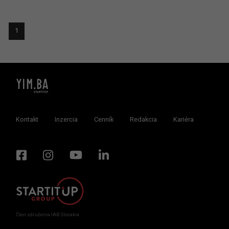
1
Kontakt
Inzercia
Cenník
Redakcia
Kariéra
Člen združenia IAB Slovakia