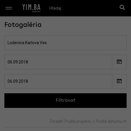
Fotogaléria
Filtrovať
Zoradiť:
Podľa projektu
|
Podľa dátumu