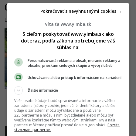
06.09.2018
Pokračovať s nevyhnutnými cookies →
Lodenica Karlova Ves
Víta ťa www.yimba.sk
S cieľom poskytovať www.yimba.sk ako
doteraz, podľa zákona potrebujeme váš
súhlas na:
Personalizovaná reklama a obsah, meranie reklamy a
obsahu, prieskum cieľových skupín a vývoj služieb
Uchovávanie alebo prístup k informáciám na zariadení
Ďalšie informácie
Vaše osobné údaje budú spracúvané a informácie z vášho
zariadenia (súbory cookie, jedinečné identifikátory a ďalšie
údaje o zariadení) môžu byť ukladané a používané
225 partnermi a môžu s nimi byť zdieľané alebo môžu byť
využívané konkrétne týmito webovými stránkami. My a naši
partneri môžeme používať presné údaje o geolokácii.
Pozrite
si zoznam partnerov.
1