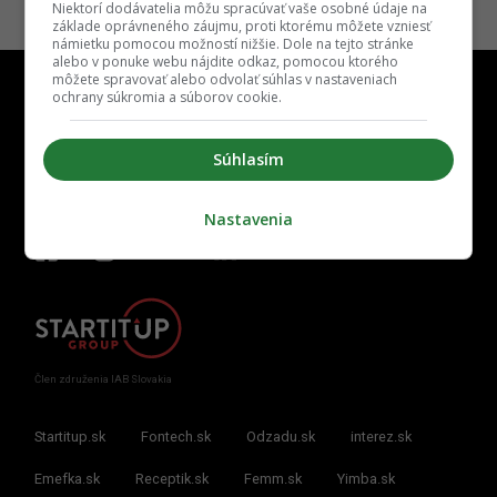
Niektorí dodávatelia môžu spracúvať vaše osobné údaje na
základe oprávneného záujmu, proti ktorému môžete vzniesť
námietku pomocou možností nižšie. Dole na tejto stránke
alebo v ponuke webu nájdite odkaz, pomocou ktorého
môžete spravovať alebo odvolať súhlas v nastaveniach
ochrany súkromia a súborov cookie.
Súhlasím
Kontakt
Inzercia
Cenník
Redakcia
Kariéra
Nastavenia
Člen združenia IAB Slovakia
Startitup.sk
Fontech.sk
Odzadu.sk
interez.sk
Emefka.sk
Receptik.sk
Femm.sk
Yimba.sk