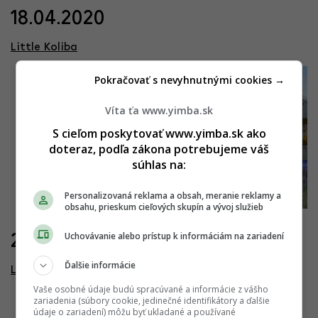
18.04.2020
Little Koliba
Pokračovať s nevyhnutnými cookies →
Víta ťa www.yimba.sk
S cieľom poskytovať www.yimba.sk ako
doteraz, podľa zákona potrebujeme váš
súhlas na:
Personalizovaná reklama a obsah, meranie reklamy a
obsahu, prieskum cieľových skupín a vývoj služieb
Uchovávanie alebo prístup k informáciám na zariadení
27.10.2022
Ďalšie informácie
Little Koliba
Vaše osobné údaje budú spracúvané a informácie z vášho
zariadenia (súbory cookie, jedinečné identifikátory a ďalšie
údaje o zariadení) môžu byť ukladané a používané