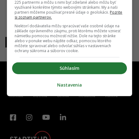
225 partnermi a môžu s nimi byť zdieľané alebo môžu byť
využívané konkrétne týmito webovými stránkami. My a naši
partneri môžeme používať presné údaje o geolokácii.
Pozrite
si zoznam partnerov.
Niektorí dodávatelia môžu spracúvať vaše osobné údaje na
základe oprávneného záujmu, proti ktorému môžete vzniesť
námietku pomocou možností nižšie. Dole na tejto stránke
alebo v ponuke webu nájdite odkaz, pomocou ktorého
1
môžete spravovať alebo odvolať súhlas v nastaveniach
ochrany súkromia a súborov cookie.
Súhlasím
Nastavenia
Kontakt
Inzercia
Cenník
Redakcia
Kariéra