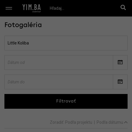
Fotogaléria
Filtrovať
Zoradiť:
Podľa projektu
|
Podľa dátumu