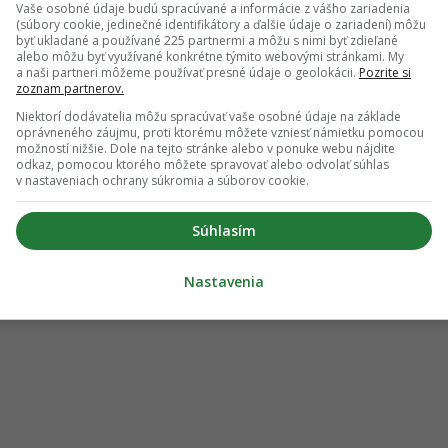
Vaše osobné údaje budú spracúvané a informácie z vášho zariadenia
(súbory cookie, jedinečné identifikátory a ďalšie údaje o zariadení) môžu
byť ukladané a používané 225 partnermi a môžu s nimi byť zdieľané
alebo môžu byť využívané konkrétne týmito webovými stránkami. My
a naši partneri môžeme používať presné údaje o geolokácii.
Pozrite si
zoznam partnerov.
Niektorí dodávatelia môžu spracúvať vaše osobné údaje na základe
oprávneného záujmu, proti ktorému môžete vzniesť námietku pomocou
možností nižšie. Dole na tejto stránke alebo v ponuke webu nájdite
odkaz, pomocou ktorého môžete spravovať alebo odvolať súhlas
v nastaveniach ochrany súkromia a súborov cookie.
Súhlasím
Nastavenia