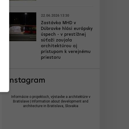
22.06.2026 13:30
Zastávka MHD v
Dúbravke hlási európsky
úspech - v prestížnej
súťaži zaujala
architektúrou aj
prístupom k verejnému
priestoru
Instagram
Informácie o projektoch, výstavbe a architektúre v
Bratislave | Information about development and
architecture in Bratislava, Slovakia