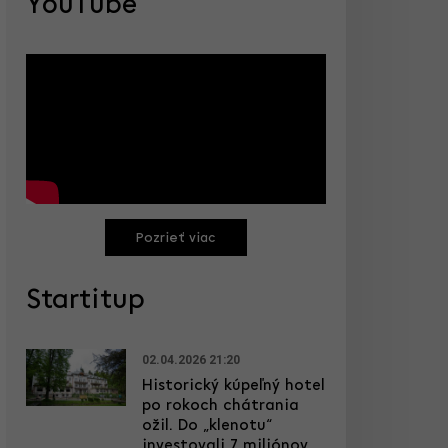
YouTube
Pozrieť viac
Startitup
02.04.2026 21:20
Historický kúpeľný hotel
po rokoch chátrania
ožil. Do „klenotu“
investovali 7 miliónov