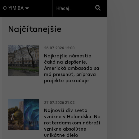
O YIM.BA
Najčítanejšie
26.07.2026 12:00
Najkrajšie námestie
čaká na zlepšenie.
Americká ambasáda sa
má presunúť, príprava
projektu pokračuje
27.07.2026 21:02
Najnovší div sveta
vznikne v Holandsku. Na
rotterdamskom nábreží
vznikne absolútne
unikátne dielo