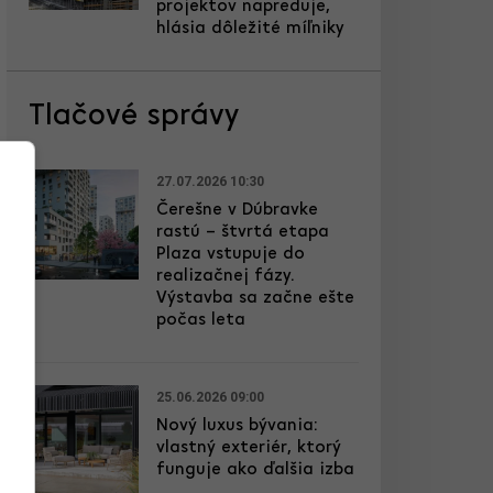
projektov napreduje,
hlásia dôležité míľniky
Tlačové správy
27.07.2026 10:30
Čerešne v Dúbravke
rastú – štvrtá etapa
Plaza vstupuje do
realizačnej fázy.
Výstavba sa začne ešte
počas leta
25.06.2026 09:00
Nový luxus bývania:
vlastný exteriér, ktorý
funguje ako ďalšia izba