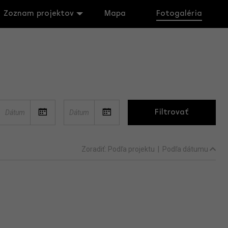
Zoznam projektov
Mapa
Fotogaléria
Filtrovať
Zoradiť:
Podľa projektu
|
Podľa dátumu